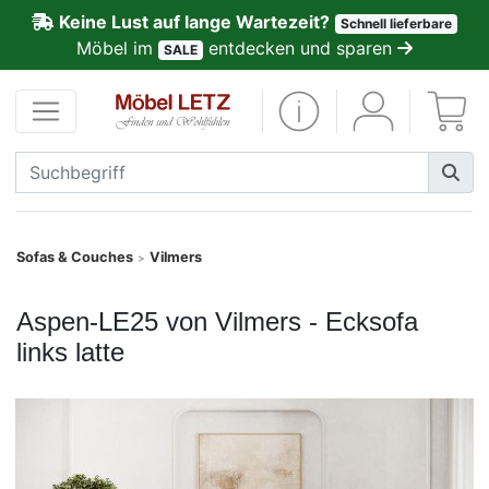
Keine Lust auf lange Wartezeit?
Schnell lieferbare
ließen
Möbel im
entdecken und sparen
SALE
Kundenmeinungen
Anmelden
PREMIUM
Schnell
Sofas & Couches
Vilmers
>
lieferbar
Aspen-LE25 von Vilmers - Ecksofa
SALE
links latte
Polsterplaner
Möbel-