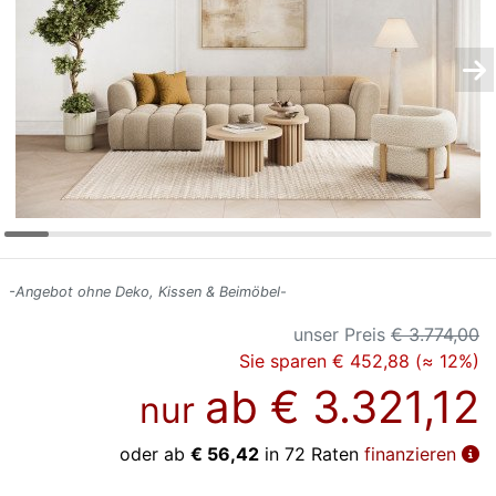
Konfigurator
0%
Finanzierung
Markenwelt
Letz-
Deals
-Angebot ohne Deko, Kissen & Beimöbel-
unser Preis
€ 3.774,00
Sie sparen € 452,88 (≈ 12%)
ab
€ 3.321,12
nur
oder ab
€ 56,42
in 72 Raten
finanzieren