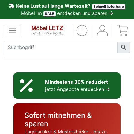
Keine Lust auf lange Wartezeit?
Schnell lieferbare
ließen
Möbel im
entdecken und sparen
SALE
Kundenmeinungen
Anmelden
PREMIUM
Schnell
lieferbar
Mindestens 30% reduziert
jetzt Angebote entdecken
SALE
Polsterplaner
Sofort mitnehmen &
sparen
Möbel-
Lagerartikel & Musterstücke - bis zu