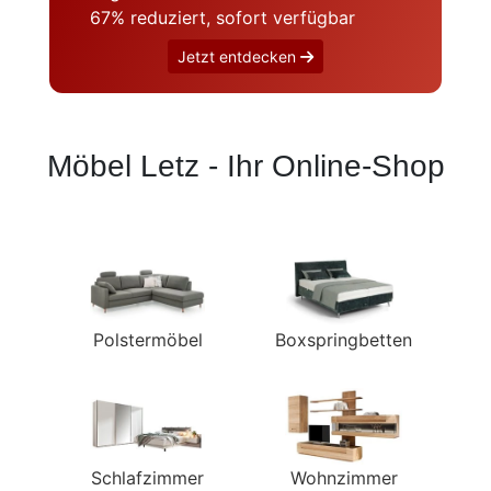
Konfigurator
67% reduziert, sofort verfügbar
Jetzt entdecken
0%
Finanzierung
Markenwelt
Möbel Letz - Ihr Online-Shop
Letz-
Deals
Polstermöbel
Boxspringbetten
Schlafzimmer
Wohnzimmer