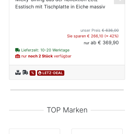
Esstisch mit Tischplatte in Eiche massiv
l
unser Preis
€ 636,00
Sie sparen € 266,10 (≈ 42%)
ab
€ 369,90
nur
Lieferzeit: 10-20 Werktage
nur
noch 2 Stück
verfügbar
%
LETZ-DEAL
TOP Marken