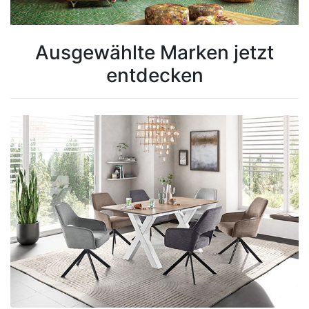
Konfigurator
0%
Ausgewählte Marken jetzt
Finanzierung
entdecken
Markenwelt
Letz-
Deals