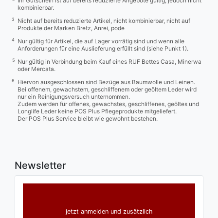
Ihr Gutschein ist auf bereits reduzierte Angebote gültig, jedoch nicht
kombinierbar.
3
Nicht auf bereits reduzierte Artikel, nicht kombinierbar, nicht auf
Produkte der Marken Bretz, Anrei, pode
4
Nur gültig für Artikel, die auf Lager vorrätig sind und wenn alle
Anforderungen für eine Auslieferung erfüllt sind (siehe Punkt 1).
5
Nur gültig in Verbindung beim Kauf eines RUF Bettes Casa, Minerwa
oder Mercata.
6
Hiervon ausgeschlossen sind Bezüge aus Baumwolle und Leinen.
Bei offenem, gewachstem, geschliffenem oder geöltem Leder wird
nur ein Reinigungsversuch unternommen.
Zudem werden für offenes, gewachstes, geschliffenes, geöltes und
Longlife Leder keine POS Plus Pflegeprodukte mitgeliefert.
Der POS Plus Service bleibt wie gewohnt bestehen.
Newsletter
jetzt anmelden und zusätzlich