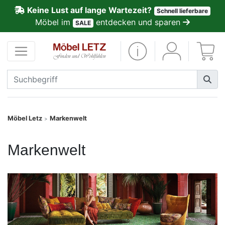
Keine Lust auf lange Wartezeit?
Schnell lieferbare
ließen
Möbel im
entdecken und sparen
SALE
Kundenmeinungen
Anmelden
PREMIUM
Schnell
Möbel Letz
Markenwelt
>
lieferbar
Markenwelt
SALE
Polsterplaner
Möbel-