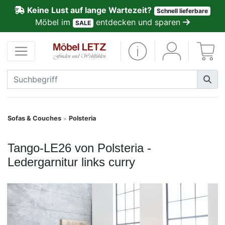
Keine Lust auf lange Wartezeit?
Schnell lieferbare
ließen
Möbel im
entdecken und sparen
SALE
Kundenmeinungen
Anmelden
PREMIUM
Schnell
Sofas & Couches
Polsteria
>
lieferbar
Tango-LE26 von Polsteria -
SALE
Ledergarnitur links curry
Polsterplaner
Möbel-