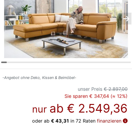
Konfigurator
0%
Finanzierung
Markenwelt
Letz-
Deals
-Angebot ohne Deko, Kissen & Beimöbel-
unser Preis
€ 2.897,00
Sie sparen € 347,64 (≈ 12%)
ab
€ 2.549,36
nur
oder ab
€ 43,31
in 72 Raten
finanzieren