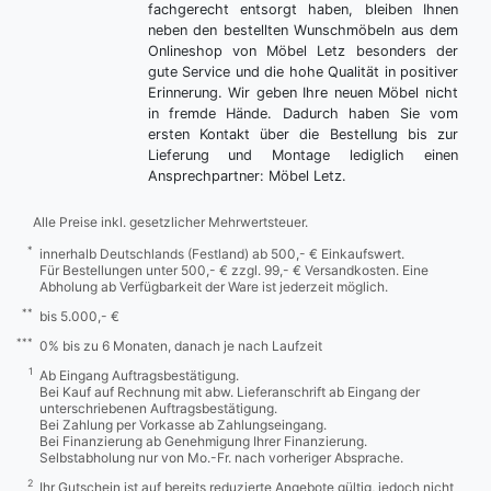
fachgerecht entsorgt haben, bleiben Ihnen
neben den bestellten Wunschmöbeln aus dem
Onlineshop von Möbel Letz besonders der
gute Service und die hohe Qualität in positiver
Erinnerung. Wir geben Ihre neuen Möbel nicht
in fremde Hände. Dadurch haben Sie vom
ersten Kontakt über die Bestellung bis zur
Lieferung und Montage lediglich einen
Ansprechpartner: Möbel Letz.
Alle Preise inkl. gesetzlicher Mehrwertsteuer.
*
innerhalb Deutschlands (Festland) ab 500,- € Einkaufswert.
Für Bestellungen unter 500,- € zzgl. 99,- € Versandkosten. Eine
Abholung ab Verfügbarkeit der Ware ist jederzeit möglich.
**
bis 5.000,- €
***
0% bis zu 6 Monaten, danach je nach Laufzeit
1
Ab Eingang Auftragsbestätigung.
Bei Kauf auf Rechnung mit abw. Lieferanschrift ab Eingang der
unterschriebenen Auftragsbestätigung.
Bei Zahlung per Vorkasse ab Zahlungseingang.
Bei Finanzierung ab Genehmigung Ihrer Finanzierung.
Selbstabholung nur von Mo.-Fr. nach vorheriger Absprache.
2
Ihr Gutschein ist auf bereits reduzierte Angebote gültig, jedoch nicht