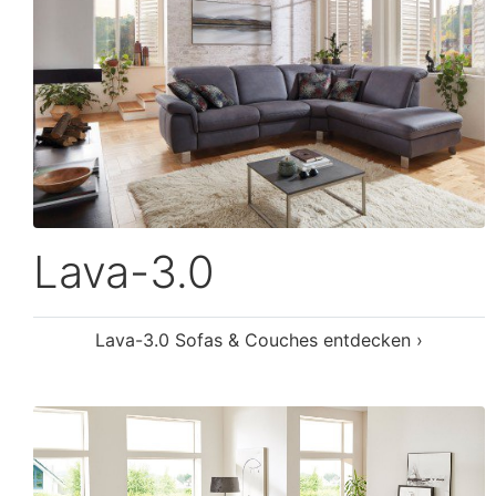
Lina-LE23
Lina-LE23 Sofas & Couches entdecken ›