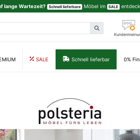
uf lange Wartezeit?
Möbel im
entdeck
Schnell lieferbare
SALE
Kundenmeinu
EMIUM
SALE
Schnell lieferbar
0% Fin
Polsteria - Doreen