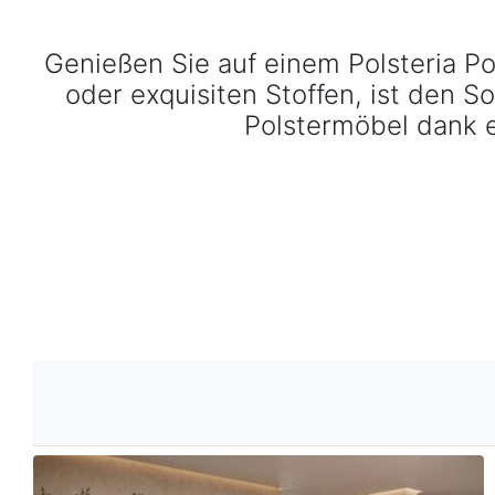
Angelo-LE20
Angelo-LE20 Sofas & Couches entdecken ›