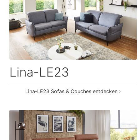
Manu-LE26
Manu-LE26 Sofas & Couches entdecken ›