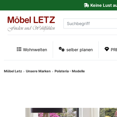
Keine Lust a
ließen
Kundenmeinungen
Anmelden
PREMIUM
Wohnwelten
selber planen
PR
Schnell
lieferbar
Möbel Letz
Unsere Marken
Polsteria - Modelle
>
>
SALE
Polsterplaner
Möbel-