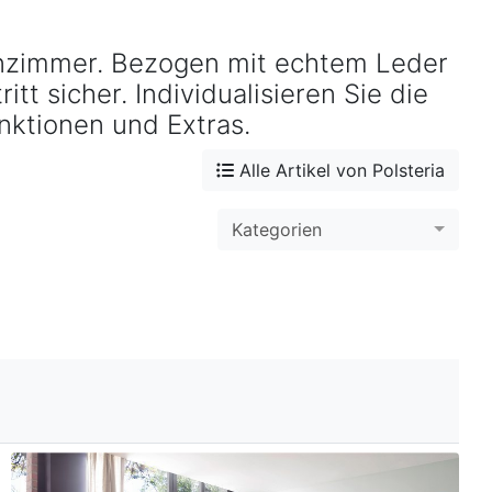
Doreen
Doreen Sofas & Couches entdecken ›