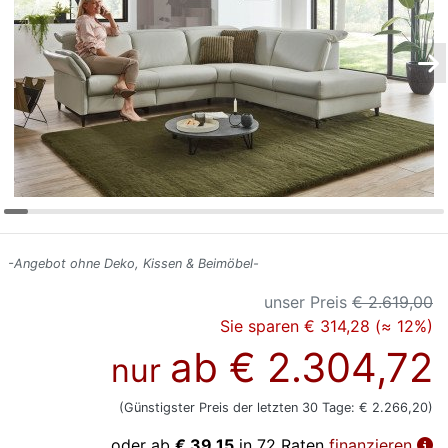
Konfigurator
0%
Finanzierung
Markenwelt
Letz-
Deals
-Angebot ohne Deko, Kissen & Beimöbel-
unser Preis
€ 2.619,00
Sie sparen € 314,28 (≈ 12%)
ab
€ 2.304,72
nur
(Günstigster Preis der letzten 30 Tage: € 2.266,20)
oder ab
€ 39,15
in 72 Raten
finanzieren