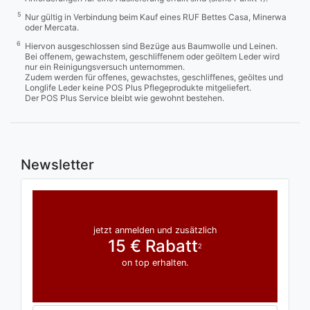
5
Nur gültig in Verbindung beim Kauf eines RUF Bettes Casa, Minerwa
oder Mercata.
6
Hiervon ausgeschlossen sind Bezüge aus Baumwolle und Leinen.
Bei offenem, gewachstem, geschliffenem oder geöltem Leder wird
nur ein Reinigungsversuch unternommen.
Zudem werden für offenes, gewachstes, geschliffenes, geöltes und
Longlife Leder keine POS Plus Pflegeprodukte mitgeliefert.
Der POS Plus Service bleibt wie gewohnt bestehen.
Newsletter
jetzt anmelden und zusätzlich
15 € Rabatt
2
on top erhalten.