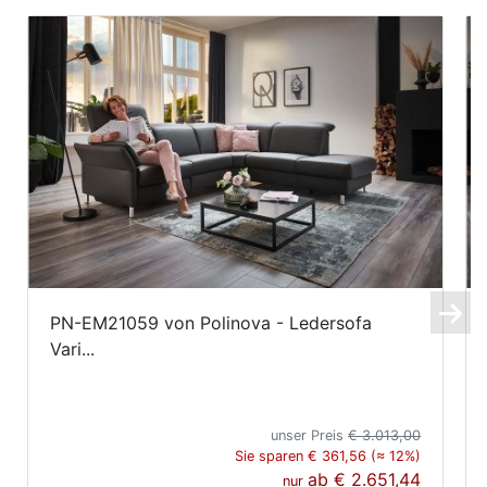
PN-EM21059 von Polinova - Ledersofa
Vari...
unser Preis
€ 3.013,00
Sie sparen € 361,56 (≈ 12%)
ab
€ 2.651,44
nur