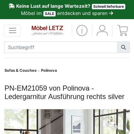
Keine Lust auf lange Wartezeit?
Schnell lieferbare
ließen
Möbel im
entdecken und sparen
SALE
Kundenmeinungen
Anmelden
PREMIUM
Schnell
Sofas & Couches
Polinova
>
lieferbar
PN-EM21059 von Polinova -
SALE
Ledergarnitur Ausführung rechts silver
Polsterplaner
Möbel-