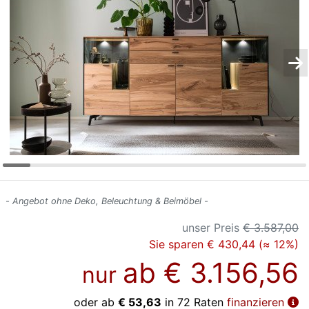
Konfigurator
0%
Finanzierung
Markenwelt
Letz-
Deals
- Angebot ohne Deko, Beleuchtung & Beimöbel -
unser Preis
€ 3.587,00
Sie sparen € 430,44 (≈ 12%)
ab
€ 3.156,56
nur
oder ab
€ 53,63
in 72 Raten
finanzieren