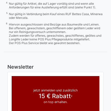
4
Nur gültig für Artikel, die auf Lager vorrätig sind und wenn alle
Anforderungen für eine Auslieferung erfüllt sind (siehe Punkt 1).
5
Nur gültig in Verbindung beim Kauf eines RUF Bettes Casa, Minerwa
oder Mercata.
6
Hiervon ausgeschlossen sind Bezüge aus Baumwolle und Leinen.
Bei offenem, gewachstem, geschliffenem oder geöltem Leder wird
nur ein Reinigungsversuch unternommen.
Zudem werden für offenes, gewachstes, geschliffenes, geöltes und
Longlife Leder keine POS Plus Pflegeprodukte mitgeliefert.
Der POS Plus Service bleibt wie gewohnt bestehen.
Newsletter
jetzt anmelden und zusätzlich
15 € Rabatt
2
on top erhalten.