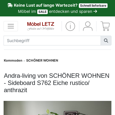
Keine Lust auf lange Wartezeit?
Schnell lieferbare
ließen
Möbel im
entdecken und sparen
SALE
Kundenmeinungen
Anmelden
PREMIUM
Schnell
Kommoden
SCHÖNER WOHNEN
>
lieferbar
Andra-living von SCHÖNER WOHNEN
SALE
- Sideboard S762 Eiche rustico/
anthrazit
Polsterplaner
Möbel-