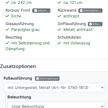
ca. 242 cm
ca. 121 cm
Korpus/ Front
Rückwand
Informationen
Informationen
Eiche
anthrazit
Glasausführung
Griffausführung
Informatio
Parsolglas grau
Metall, anthrazit
Beschlag
Schubkästen
mit Selbsteinzug und
mit Vollauszug
Dämpfung
Zusatzoptionen
Fußausführung
Informationen
Beleuchtung