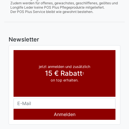
Zudem werden für offenes, gewachstes, geschliffenes, geöltes und
Longlife Leder keine POS Plus Pflegeprodukte mitgeliefert.
Der POS Plus Service bleibt wie gewohnt bestehen.
Newsletter
jetzt anmelden und zusätzlich
15 € Rabatt
2
on top erhalten.
Anmelden