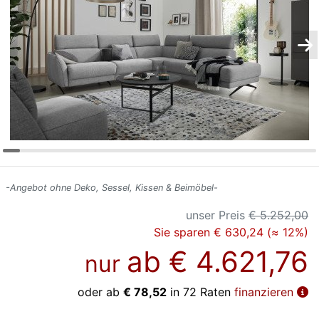
Konfigurator
0%
Finanzierung
Markenwelt
Letz-
Deals
-Angebot ohne Deko, Sessel, Kissen & Beimöbel-
unser Preis
€ 5.252,00
Sie sparen € 630,24 (≈ 12%)
ab
€ 4.621,76
nur
oder ab
€ 78,52
in 72 Raten
finanzieren