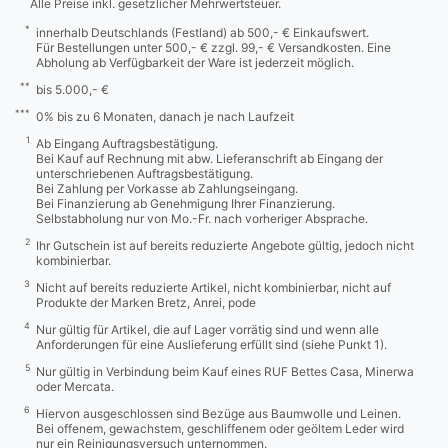
Alle Preise inkl. gesetzlicher Mehrwertsteuer.
*
innerhalb Deutschlands (Festland) ab 500,- € Einkaufswert.
Für Bestellungen unter 500,- € zzgl. 99,- € Versandkosten. Eine
Abholung ab Verfügbarkeit der Ware ist jederzeit möglich.
**
bis 5.000,- €
***
0% bis zu 6 Monaten, danach je nach Laufzeit
1
Ab Eingang Auftragsbestätigung.
Bei Kauf auf Rechnung mit abw. Lieferanschrift ab Eingang der
unterschriebenen Auftragsbestätigung.
Bei Zahlung per Vorkasse ab Zahlungseingang.
Bei Finanzierung ab Genehmigung Ihrer Finanzierung.
Selbstabholung nur von Mo.-Fr. nach vorheriger Absprache.
2
Ihr Gutschein ist auf bereits reduzierte Angebote gültig, jedoch nicht
kombinierbar.
3
Nicht auf bereits reduzierte Artikel, nicht kombinierbar, nicht auf
Produkte der Marken Bretz, Anrei, pode
4
Nur gültig für Artikel, die auf Lager vorrätig sind und wenn alle
Anforderungen für eine Auslieferung erfüllt sind (siehe Punkt 1).
5
Nur gültig in Verbindung beim Kauf eines RUF Bettes Casa, Minerwa
oder Mercata.
6
Hiervon ausgeschlossen sind Bezüge aus Baumwolle und Leinen.
Bei offenem, gewachstem, geschliffenem oder geöltem Leder wird
nur ein Reinigungsversuch unternommen.