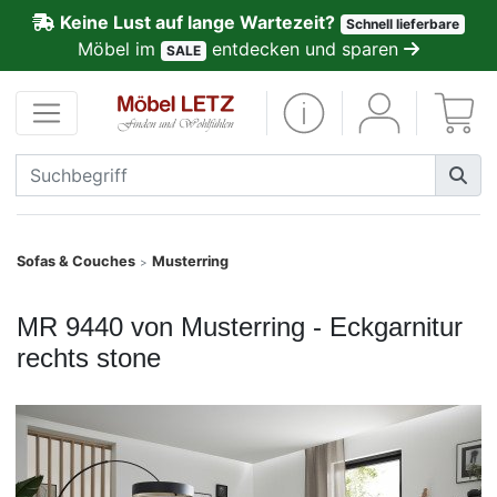
Keine Lust auf lange Wartezeit?
Schnell lieferbare
ließen
Möbel im
entdecken und sparen
SALE
Kundenmeinungen
Anmelden
PREMIUM
Schnell
Sofas & Couches
Musterring
>
lieferbar
MR 9440 von Musterring - Eckgarnitur
SALE
rechts stone
Polsterplaner
Möbel-