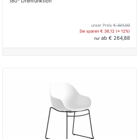
180° Drehfunktion
unser Preis
€ 301,00
Sie sparen € 36,12 (≈ 12%)
ab
€ 264,88
nur