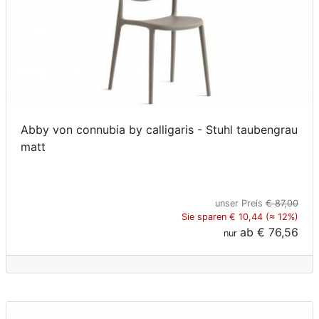
Abby von connubia by calligaris - Stuhl taubengrau
matt
unser Preis
€ 87,00
Sie sparen € 10,44 (≈ 12%)
ab
€ 76,56
nur