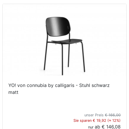
Konfigurator
0%
Finanzierung
Markenwelt
Letz-
Deals
YO! von connubia by calligaris - Stuhl schwarz
matt
unser Preis
€ 166,00
Sie sparen € 19,92 (≈ 12%)
ab
€ 146,08
nur