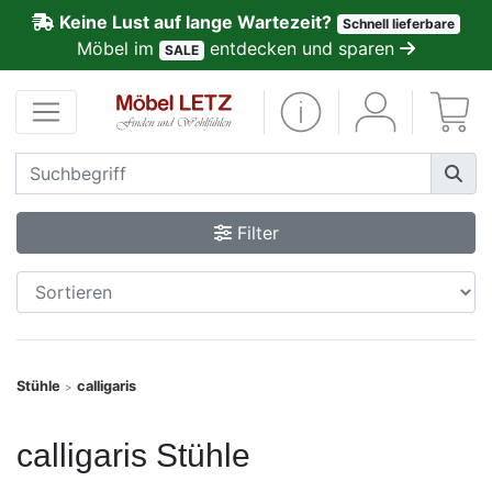
Keine Lust auf lange Wartezeit?
Schnell lieferbare
ließen
Möbel im
entdecken und sparen
SALE
Kundenmeinungen
Anmelden
PREMIUM
Filter
Schnell
lieferbar
SALE
Stühle
calligaris
>
Polsterplaner
calligaris Stühle
Möbel-