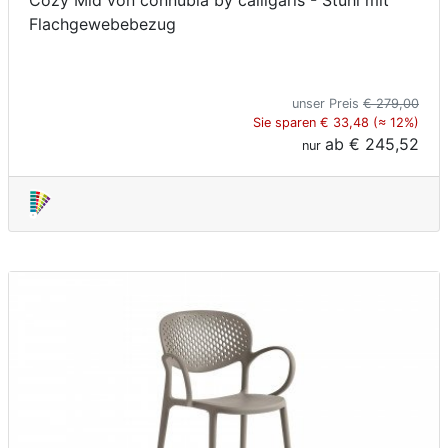
Cozy Mid von connubia by calligaris - Stuhl mit
Flachgewebebezug
unser Preis
€ 279,00
Sie sparen € 33,48 (≈ 12%)
ab
€ 245,52
nur