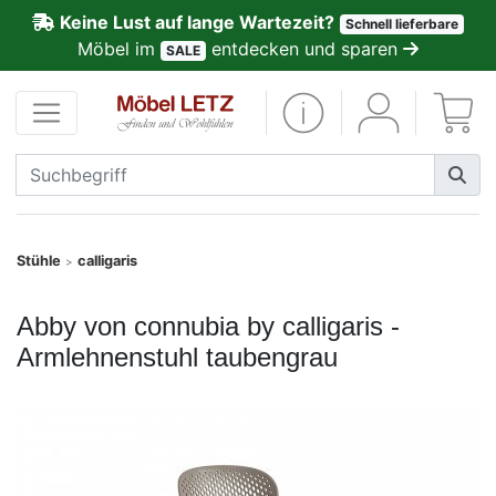
Keine Lust auf lange Wartezeit?
Schnell lieferbare
ließen
Möbel im
entdecken und sparen
SALE
Kundenmeinungen
Anmelden
PREMIUM
Schnell
Stühle
calligaris
>
lieferbar
Abby von connubia by calligaris -
SALE
Armlehnenstuhl taubengrau
Polsterplaner
Möbel-