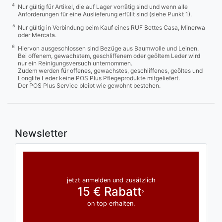
4
Nur gültig für Artikel, die auf Lager vorrätig sind und wenn alle
Anforderungen für eine Auslieferung erfüllt sind (siehe Punkt 1).
5
Nur gültig in Verbindung beim Kauf eines RUF Bettes Casa, Minerwa
oder Mercata.
6
Hiervon ausgeschlossen sind Bezüge aus Baumwolle und Leinen.
Bei offenem, gewachstem, geschliffenem oder geöltem Leder wird
nur ein Reinigungsversuch unternommen.
Zudem werden für offenes, gewachstes, geschliffenes, geöltes und
Longlife Leder keine POS Plus Pflegeprodukte mitgeliefert.
Der POS Plus Service bleibt wie gewohnt bestehen.
Newsletter
jetzt anmelden und zusätzlich
15 € Rabatt
2
on top erhalten.