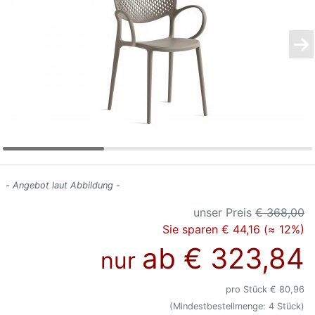
Konfigurator
0%
Finanzierung
Markenwelt
Letz-
Deals
- Angebot laut Abbildung -
unser Preis
€ 368,00
Sie sparen € 44,16 (≈ 12%)
ab
€ 323,84
nur
pro Stück € 80,96
(Mindestbestellmenge: 4 Stück)