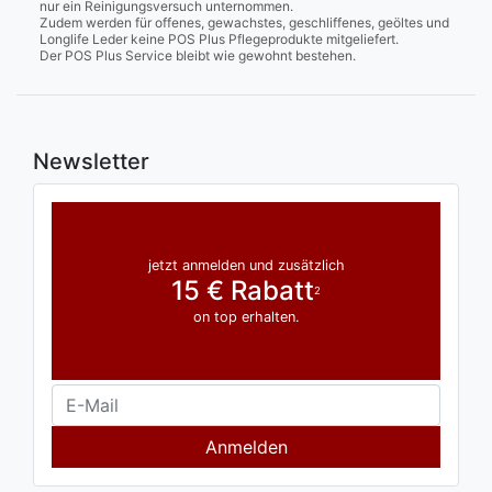
nur ein Reinigungsversuch unternommen.
Zudem werden für offenes, gewachstes, geschliffenes, geöltes und
Longlife Leder keine POS Plus Pflegeprodukte mitgeliefert.
Der POS Plus Service bleibt wie gewohnt bestehen.
Newsletter
jetzt anmelden und zusätzlich
15 € Rabatt
2
on top erhalten.
Anmelden