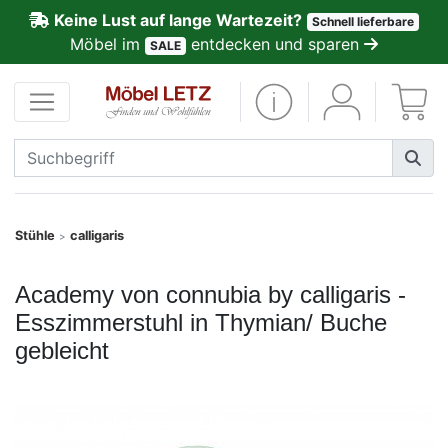
Keine Lust auf lange Wartezeit?
Schnell lieferbare
ließen
Möbel im
entdecken und sparen
SALE
Kundenmeinungen
Anmelden
PREMIUM
Schnell
Stühle
calligaris
>
lieferbar
Academy von connubia by calligaris -
SALE
Esszimmerstuhl in Thymian/ Buche
gebleicht
Polsterplaner
Möbel-