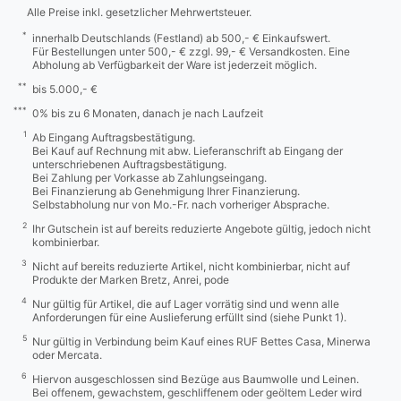
Alle Preise inkl. gesetzlicher Mehrwertsteuer.
*
innerhalb Deutschlands (Festland) ab 500,- € Einkaufswert.
Für Bestellungen unter 500,- € zzgl. 99,- € Versandkosten. Eine
Abholung ab Verfügbarkeit der Ware ist jederzeit möglich.
**
bis 5.000,- €
***
0% bis zu 6 Monaten, danach je nach Laufzeit
1
Ab Eingang Auftragsbestätigung.
Bei Kauf auf Rechnung mit abw. Lieferanschrift ab Eingang der
unterschriebenen Auftragsbestätigung.
Bei Zahlung per Vorkasse ab Zahlungseingang.
Bei Finanzierung ab Genehmigung Ihrer Finanzierung.
Selbstabholung nur von Mo.-Fr. nach vorheriger Absprache.
2
Ihr Gutschein ist auf bereits reduzierte Angebote gültig, jedoch nicht
kombinierbar.
3
Nicht auf bereits reduzierte Artikel, nicht kombinierbar, nicht auf
Produkte der Marken Bretz, Anrei, pode
4
Nur gültig für Artikel, die auf Lager vorrätig sind und wenn alle
Anforderungen für eine Auslieferung erfüllt sind (siehe Punkt 1).
5
Nur gültig in Verbindung beim Kauf eines RUF Bettes Casa, Minerwa
oder Mercata.
6
Hiervon ausgeschlossen sind Bezüge aus Baumwolle und Leinen.
Bei offenem, gewachstem, geschliffenem oder geöltem Leder wird