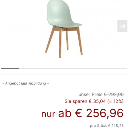
Konfigurator
0%
Finanzierung
Markenwelt
Letz-
Deals
- Angebot laut Abbildung -
unser Preis
€ 292,00
Sie sparen € 35,04 (≈ 12%)
ab
€ 256,96
nur
pro Stück € 128,48