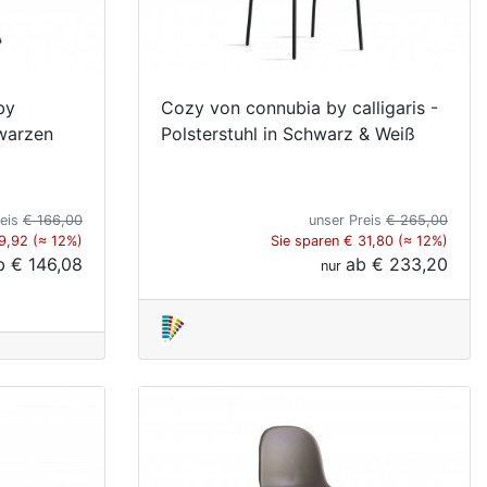
by
Cozy von connubia by calligaris -
hwarzen
Polsterstuhl in Schwarz & Weiß
reis
€ 166,00
unser Preis
€ 265,00
19,92 (≈ 12%)
Sie sparen € 31,80 (≈ 12%)
b
€ 146,08
ab
€ 233,20
nur