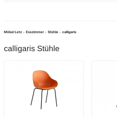
Konfigurator
0%
Finanzierung
Möbel Letz
Esszimmer
Stühle
calligaris
>
>
>
Markenwelt
calligaris Stühle
Letz-
Deals