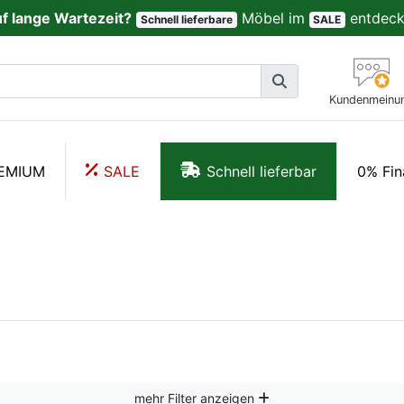
uf lange Wartezeit?
Möbel im
entdeck
Schnell lieferbare
SALE
Kundenmeinu
EMIUM
SALE
Schnell lieferbar
0% Fin
mehr Filter anzeigen