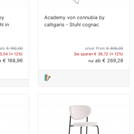
by
Academy von connubia by
hl in
calligaris - Stuhl cognac
reis
€ 192,00
unser Preis
€ 306,00
3,04 (≈ 12%)
Sie sparen € 36,72 (≈ 12%)
b
€ 168,96
ab
€ 269,28
nur