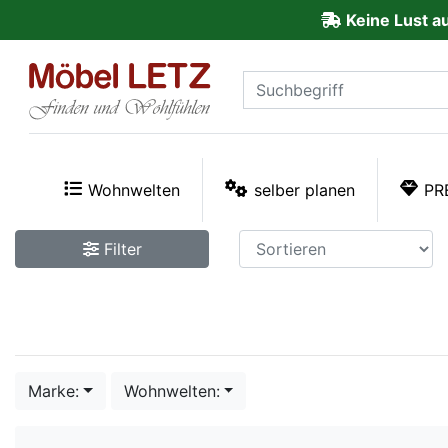
Keine Lust a
ließen
Kundenmeinungen
Anmelden
PREMIUM
Wohnwelten
selber planen
PR
Schnell
Filter
lieferbar
SALE
Polsterplaner
Marke:
Wohnwelten:
Möbel-