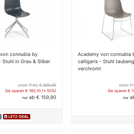
von connubia by
Academy von connubia 
 - Stuhl in Grau & Silber
calligaris - Stuhl tauben
verchromt
unser Preis
€ 320,00
unser P
Sie sparen € 160,10 (≈ 50%)
Sie sparen € 
ab
€ 159,90
a
nur
nur
LETZ-DEAL