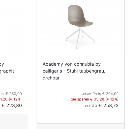
by
Academy von connubia by
graphit
calligaris - Stuhl taubengrau,
drehbar
eis
€ 260,00
unser Preis
€ 294,00
31,20 (≈ 12%)
Sie sparen € 35,28 (≈ 12%)
b
€ 228,80
ab
€ 258,72
nur