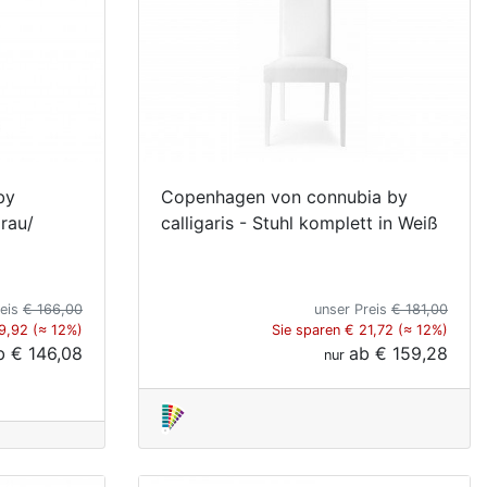
by
Copenhagen von connubia by
grau/
calligaris - Stuhl komplett in Weiß
reis
€ 166,00
unser Preis
€ 181,00
19,92 (≈ 12%)
Sie sparen € 21,72 (≈ 12%)
b
€ 146,08
ab
€ 159,28
nur