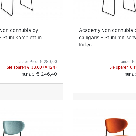
von connubia by
Academy von connubia 
 - Stuhl komplett in
calligaris - Stuhl mit sc
Kufen
unser Preis
€ 280,00
unser P
Sie sparen € 33,60 (≈ 12%)
Sie sparen € 
ab
€ 246,40
a
nur
nur