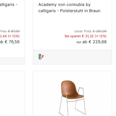
ligaris -
Academy von connubia by
calligaris - Polsterstuhl in Braun
Preis
€ 87,00
unser Preis
€ 261,00
10,44 (≈ 12%)
Sie sparen € 31,32 (≈ 12%)
ab
€ 76,56
ab
€ 229,68
nur