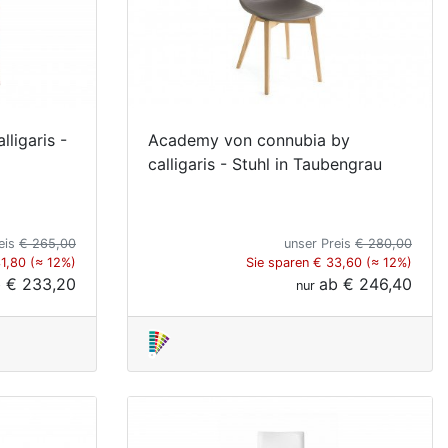
ligaris -
Academy von connubia by
calligaris - Stuhl in Taubengrau
eis
€ 265,00
unser Preis
€ 280,00
31,80 (≈ 12%)
Sie sparen € 33,60 (≈ 12%)
b
€ 233,20
ab
€ 246,40
nur