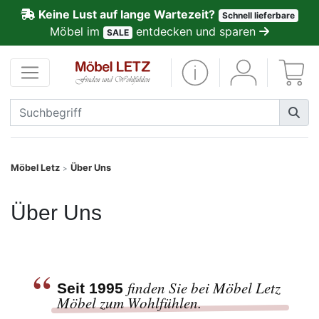
Keine Lust auf lange Wartezeit?
Schnell lieferbare
ließen
Möbel im
entdecken und sparen
SALE
Kundenmeinungen
Anmelden
PREMIUM
Schnell
Möbel Letz
Über Uns
>
lieferbar
Über Uns
SALE
Polsterplaner
“
finden Sie bei Möbel Letz
Seit 1995
Möbel zum Wohlfühlen.
Möbel-