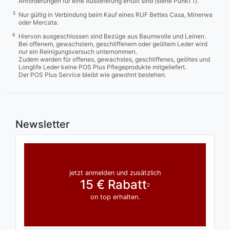
Anforderungen für eine Auslieferung erfüllt sind (siehe Punkt 1).
5
Nur gültig in Verbindung beim Kauf eines RUF Bettes Casa, Minerwa
oder Mercata.
6
Hiervon ausgeschlossen sind Bezüge aus Baumwolle und Leinen.
Bei offenem, gewachstem, geschliffenem oder geöltem Leder wird
nur ein Reinigungsversuch unternommen.
Zudem werden für offenes, gewachstes, geschliffenes, geöltes und
Longlife Leder keine POS Plus Pflegeprodukte mitgeliefert.
Der POS Plus Service bleibt wie gewohnt bestehen.
Newsletter
jetzt anmelden und zusätzlich
15 € Rabatt
2
on top erhalten.