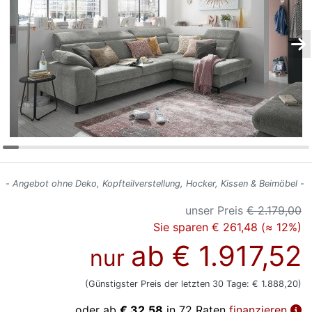
Konfigurator
0%
Finanzierung
Markenwelt
Letz-
Deals
- Angebot ohne Deko, Kopfteilverstellung, Hocker, Kissen & Beimöbel -
unser Preis
€ 2.179,00
Sie sparen € 261,48 (≈ 12%)
ab
€ 1.917,52
nur
(Günstigster Preis der letzten 30 Tage: € 1.888,20)
oder ab
€ 32,58
in 72 Raten
finanzieren