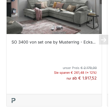
SO 3400 von set one by Musterring - Ecks...
unser Preis
€ 2.179,00
Sie sparen € 261,48 (≈ 12%)
ab
€ 1.917,52
nur