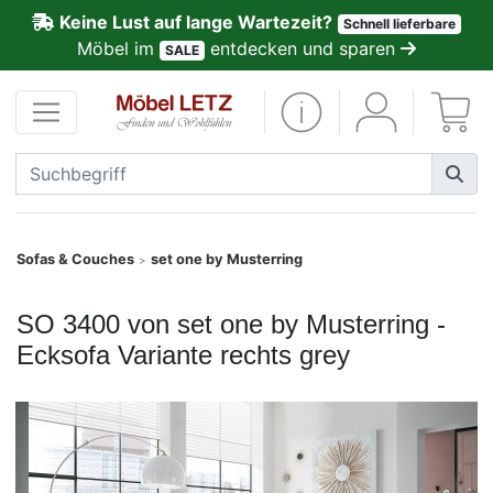
Keine Lust auf lange Wartezeit?
Schnell lieferbare
ließen
Möbel im
entdecken und sparen
SALE
Kundenmeinungen
Anmelden
PREMIUM
Schnell
Sofas & Couches
set one by Musterring
>
lieferbar
SO 3400 von set one by Musterring -
SALE
Ecksofa Variante rechts grey
Polsterplaner
Möbel-