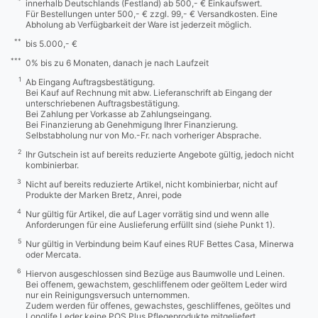
*
innerhalb Deutschlands (Festland) ab 500,- € Einkaufswert.
Für Bestellungen unter 500,- € zzgl. 99,- € Versandkosten. Eine
Abholung ab Verfügbarkeit der Ware ist jederzeit möglich.
**
bis 5.000,- €
***
0% bis zu 6 Monaten, danach je nach Laufzeit
1
Ab Eingang Auftragsbestätigung.
Bei Kauf auf Rechnung mit abw. Lieferanschrift ab Eingang der
unterschriebenen Auftragsbestätigung.
Bei Zahlung per Vorkasse ab Zahlungseingang.
Bei Finanzierung ab Genehmigung Ihrer Finanzierung.
Selbstabholung nur von Mo.-Fr. nach vorheriger Absprache.
2
Ihr Gutschein ist auf bereits reduzierte Angebote gültig, jedoch nicht
kombinierbar.
3
Nicht auf bereits reduzierte Artikel, nicht kombinierbar, nicht auf
Produkte der Marken Bretz, Anrei, pode
4
Nur gültig für Artikel, die auf Lager vorrätig sind und wenn alle
Anforderungen für eine Auslieferung erfüllt sind (siehe Punkt 1).
5
Nur gültig in Verbindung beim Kauf eines RUF Bettes Casa, Minerwa
oder Mercata.
6
Hiervon ausgeschlossen sind Bezüge aus Baumwolle und Leinen.
Bei offenem, gewachstem, geschliffenem oder geöltem Leder wird
nur ein Reinigungsversuch unternommen.
Zudem werden für offenes, gewachstes, geschliffenes, geöltes und
Longlife Leder keine POS Plus Pflegeprodukte mitgeliefert.