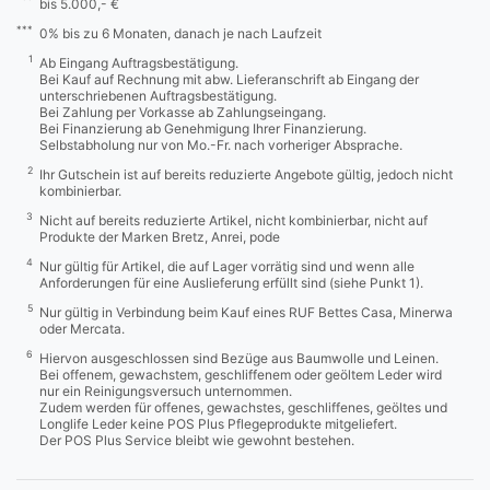
bis 5.000,- €
***
0% bis zu 6 Monaten, danach je nach Laufzeit
1
Ab Eingang Auftragsbestätigung.
Bei Kauf auf Rechnung mit abw. Lieferanschrift ab Eingang der
unterschriebenen Auftragsbestätigung.
Bei Zahlung per Vorkasse ab Zahlungseingang.
Bei Finanzierung ab Genehmigung Ihrer Finanzierung.
Selbstabholung nur von Mo.-Fr. nach vorheriger Absprache.
2
Ihr Gutschein ist auf bereits reduzierte Angebote gültig, jedoch nicht
kombinierbar.
3
Nicht auf bereits reduzierte Artikel, nicht kombinierbar, nicht auf
Produkte der Marken Bretz, Anrei, pode
4
Nur gültig für Artikel, die auf Lager vorrätig sind und wenn alle
Anforderungen für eine Auslieferung erfüllt sind (siehe Punkt 1).
5
Nur gültig in Verbindung beim Kauf eines RUF Bettes Casa, Minerwa
oder Mercata.
6
Hiervon ausgeschlossen sind Bezüge aus Baumwolle und Leinen.
Bei offenem, gewachstem, geschliffenem oder geöltem Leder wird
nur ein Reinigungsversuch unternommen.
Zudem werden für offenes, gewachstes, geschliffenes, geöltes und
Longlife Leder keine POS Plus Pflegeprodukte mitgeliefert.
Der POS Plus Service bleibt wie gewohnt bestehen.