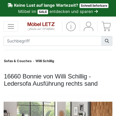
Keine Lust auf lange Wartezeit?
Schnell lieferbare
ließen
Möbel im
entdecken und sparen
SALE
Kundenmeinungen
Anmelden
PREMIUM
Schnell
Sofas & Couches
Willi Schillig
>
lieferbar
16660 Bonnie von Willi Schillig -
SALE
Ledersofa Ausführung rechts sand
Polsterplaner
Möbel-