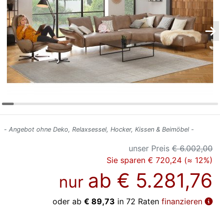
Konfigurator
0%
Finanzierung
Markenwelt
Letz-
Deals
- Angebot ohne Deko, Relaxsessel, Hocker, Kissen & Beimöbel -
unser Preis
€ 6.002,00
Sie sparen € 720,24 (≈ 12%)
ab
€ 5.281,76
nur
oder ab
€ 89,73
in 72 Raten
finanzieren