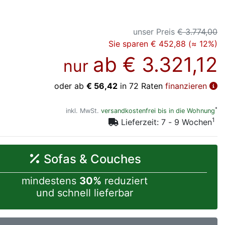
unser Preis
€ 3.774,00
Sie sparen € 452,88 (≈ 12%)
ab
€ 3.321,12
nur
oder ab
€ 56,42
in 72 Raten
finanzieren
*
inkl. MwSt.
versandkostenfrei bis in die Wohnung
1
Lieferzeit: 7 - 9 Wochen
Sofas & Couches
mindestens
30%
reduziert
und schnell lieferbar