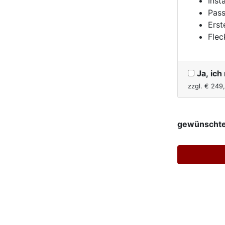
Inst
Pass
Erst
Flec
Ja, ic
zzgl. €
249
gewünschte