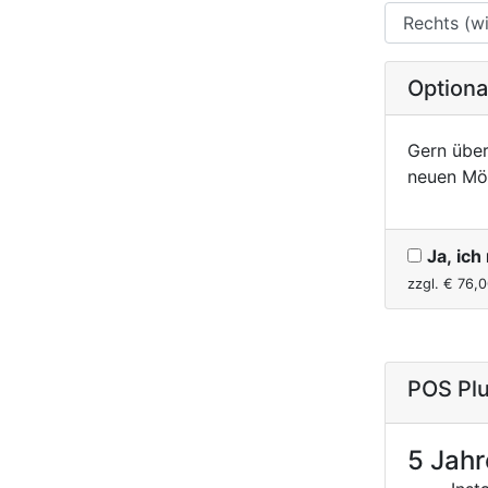
Option
Gern über
neuen Mö
Ja, ic
zzgl. €
76,0
POS Plu
5 Jahr