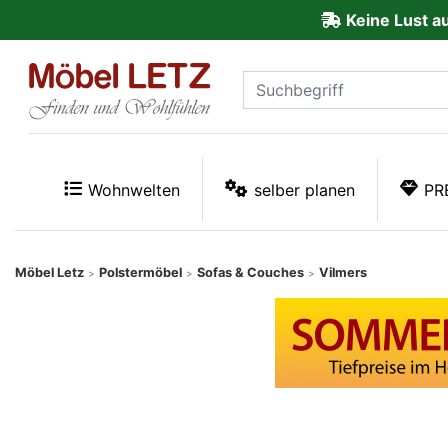
Keine Lust a
ließen
Kundenmeinungen
Anmelden
PREMIUM
Wohnwelten
selber planen
PR
Schnell
lieferbar
Möbel Letz
Polstermöbel
Sofas & Couches
Vilmers
>
>
>
SALE
Polsterplaner
Möbel-