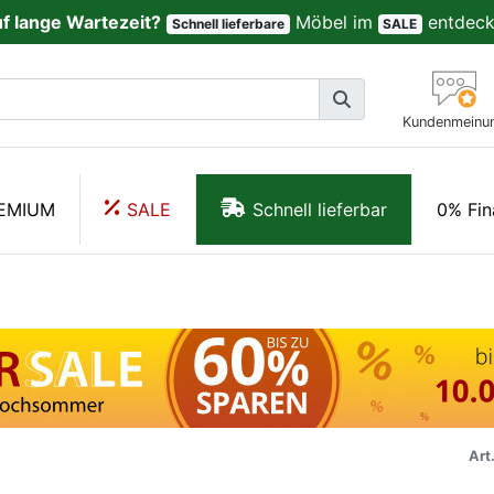
uf lange Wartezeit?
Möbel im
entdeck
Schnell lieferbare
SALE
Kundenmeinu
EMIUM
SALE
Schnell lieferbar
0% Fin
Art.