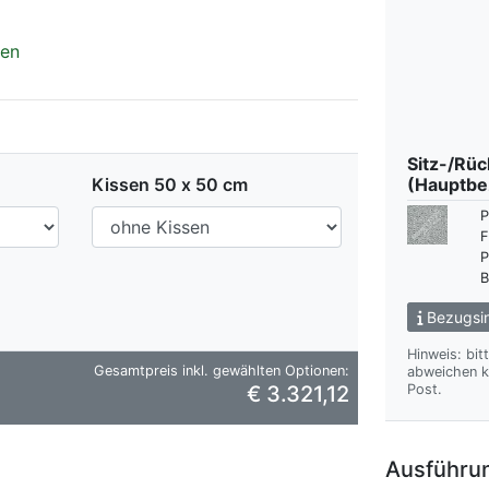
en
Sitz-/Rü
Kissen 50 x 50 cm
(Hauptbe
P
F
P
B
Bezugsin
Hinweis: bit
Gesamtpreis inkl. gewählten Optionen:
abweichen kann. Wir übersenden Ihnen gern das gewünsch
€ 3.321,12
Post.
Ausführun