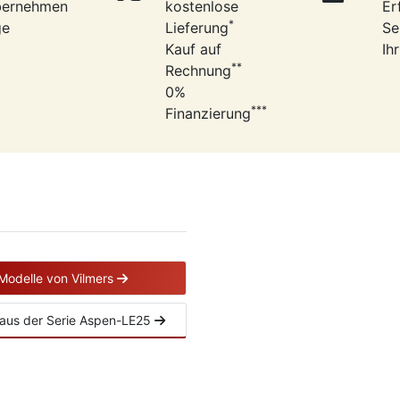
bernehmen
kostenlose
Er
*
ge
Lieferung
Se
Kauf auf
Ih
**
Rechnung
0%
***
Finanzierung
 Modelle von Vilmers
el aus der Serie Aspen-LE25