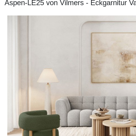
Konfigurator
Aspen-LE25 von Vilmers - Eckgarnitur Var
0%
Finanzierung
Markenwelt
Letz-
Deals