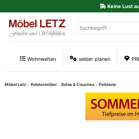
Keine Lust a
ließen
Kundenmeinungen
Anmelden
PREMIUM
Wohnwelten
selber planen
PR
Schnell
lieferbar
Möbel Letz
Polstermöbel
Sofas & Couches
Polsteria
>
>
>
SALE
Polsterplaner
Möbel-