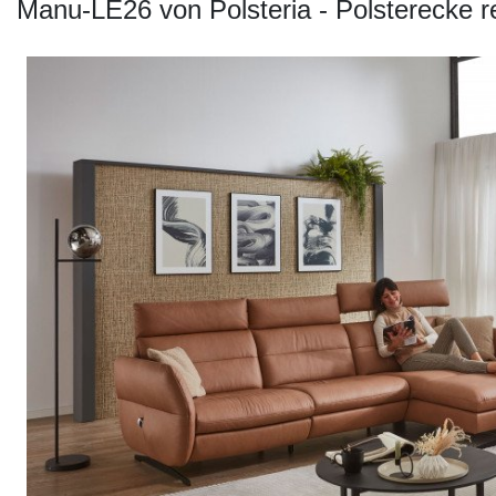
Konfigurator
Manu-LE26 von Polsteria - Polsterecke 
0%
Finanzierung
Markenwelt
Letz-
Deals