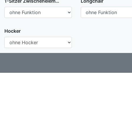
1-Sitzer Zwischenelement
Longchair
Hocker