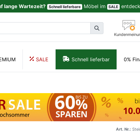
uf lange Wartezeit?
Möbel im
entdeck
Schnell lieferbare
SALE
Kundenmeinu
EMIUM
SALE
Schnell lieferbar
0% Fin
Art. Nr.:
Stei