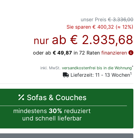
unser Preis
€ 3.336,00
Sie sparen € 400,32 (≈ 12%)
ab
€ 2.935,68
nur
oder ab
€ 49,87
in 72 Raten
finanzieren
*
inkl. MwSt.
versandkostenfrei bis in die Wohnung
1
Lieferzeit: 11 - 13 Wochen
Sofas & Couches
mindestens
30%
reduziert
und schnell lieferbar