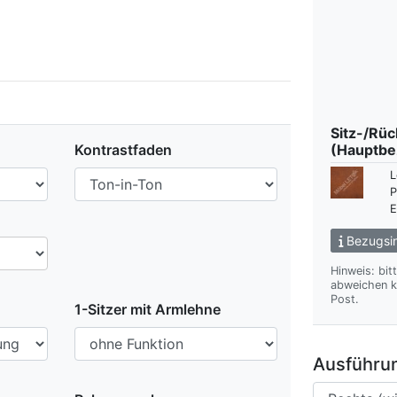
Sitz-/Rü
Kontrastfaden
(Hauptbe
L
P
E
Bezugsin
Hinweis: bit
abweichen kann. Wir übersenden Ihnen gern das gewünsch
Post.
1-Sitzer mit Armlehne
Ausführun