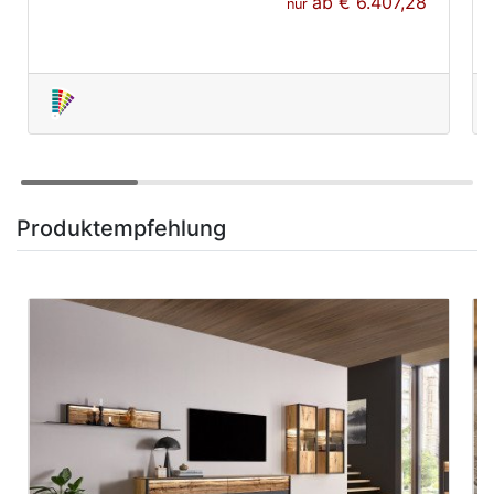
ab
€ 6.407,28
nur
Produktempfehlung