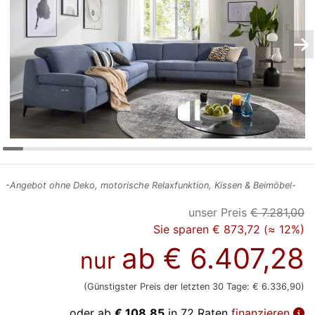
Konfigurator
0%
Finanzierung
Markenwelt
Letz-
Deals
-Angebot ohne Deko, motorische Relaxfunktion, Kissen & Beimöbel-
unser Preis
€ 7.281,00
Sie sparen € 873,72 (≈ 12%)
ab
€ 6.407,28
nur
(Günstigster Preis der letzten 30 Tage: € 6.336,90)
oder ab
€ 108,85
in 72 Raten
finanzieren