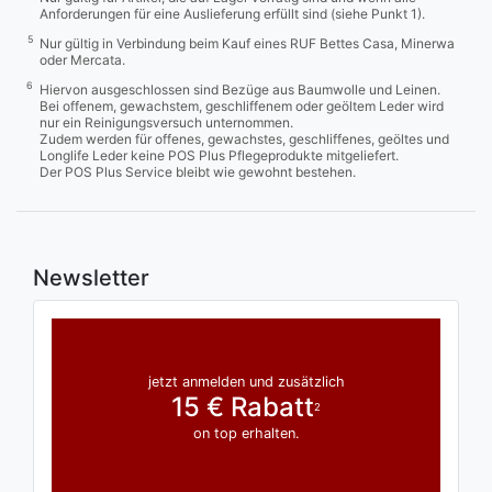
Anforderungen für eine Auslieferung erfüllt sind (siehe Punkt 1).
5
Nur gültig in Verbindung beim Kauf eines RUF Bettes Casa, Minerwa
oder Mercata.
6
Hiervon ausgeschlossen sind Bezüge aus Baumwolle und Leinen.
Bei offenem, gewachstem, geschliffenem oder geöltem Leder wird
nur ein Reinigungsversuch unternommen.
Zudem werden für offenes, gewachstes, geschliffenes, geöltes und
Longlife Leder keine POS Plus Pflegeprodukte mitgeliefert.
Der POS Plus Service bleibt wie gewohnt bestehen.
Newsletter
jetzt anmelden und zusätzlich
15 € Rabatt
2
on top erhalten.