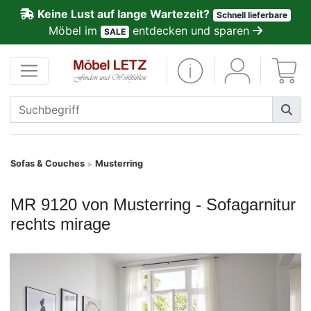
Keine Lust auf lange Wartezeit?
Schnell lieferbare
ließen
Möbel im
entdecken und sparen
SALE
Kundenmeinungen
Anmelden
PREMIUM
Schnell
Sofas & Couches
Musterring
>
lieferbar
MR 9120 von Musterring - Sofagarnitur
SALE
rechts mirage
Polsterplaner
Möbel-