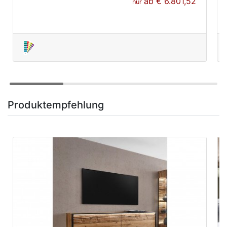
ab
€ 6.801,52
nur
Produktempfehlung