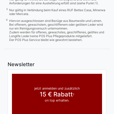
Anforderungen für eine Auslieferung erfüllt sind (siehe Punkt 1).
5
Nur gültig in Verbindung beim Kauf eines RUF Bettes Casa, Minerwa
oder Mercata.
6
Hiervon ausgeschlossen sind Bezüge aus Baumwolle und Leinen.
Bei offenem, gewachstem, geschliffenem oder geöltem Leder wird
nur ein Reinigungsversuch unternommen.
Zudem werden für offenes, gewachstes, geschliffenes, geöltes und
Longlife Leder keine POS Plus Pflegeprodukte mitgeliefert.
Der POS Plus Service bleibt wie gewohnt bestehen.
Newsletter
jetzt anmelden und zusätzlich
15 € Rabatt
2
on top erhalten.