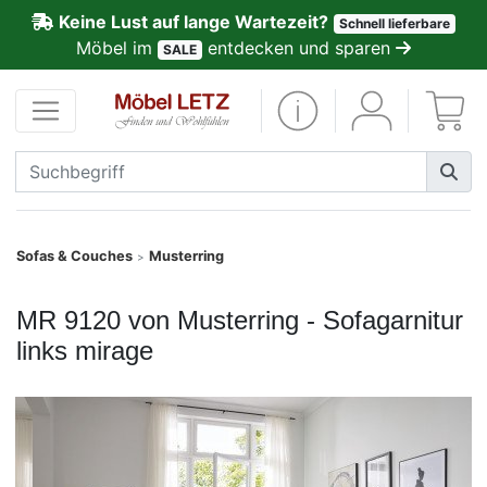
Keine Lust auf lange Wartezeit?
Schnell lieferbare
ließen
Möbel im
entdecken und sparen
SALE
Kundenmeinungen
Anmelden
PREMIUM
Schnell
Sofas & Couches
Musterring
>
lieferbar
MR 9120 von Musterring - Sofagarnitur
SALE
links mirage
Polsterplaner
Möbel-