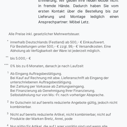
Erinnerung. Wir geben Ihre neuen Möbel nicht
in fremde Hände. Dadurch haben Sie vom
ersten Kontakt über die Bestellung bis zur
Lieferung und Montage lediglich einen
Ansprechpartner: Möbel Letz.
Alle Preise inkl. gesetzlicher Mehrwertsteuer.
*
innerhalb Deutschlands (Festland) ab 500,- € Einkaufswert.
Für Bestellungen unter 500,- € zzgl. 99,- € Versandkosten. Eine
Abholung ab Verfügbarkeit der Ware ist jederzeit möglich.
**
bis 5.000,- €
***
0% bis zu 6 Monaten, danach je nach Laufzeit
1
Ab Eingang Auftragsbestätigung.
Bei Kauf auf Rechnung mit abw. Lieferanschrift ab Eingang der
unterschriebenen Auftragsbestätigung.
Bei Zahlung per Vorkasse ab Zahlungseingang.
Bei Finanzierung ab Genehmigung Ihrer Finanzierung.
Selbstabholung nur von Mo.-Fr. nach vorheriger Absprache.
2
Ihr Gutschein ist auf bereits reduzierte Angebote gültig, jedoch nicht
kombinierbar.
3
Nicht auf bereits reduzierte Artikel, nicht kombinierbar, nicht auf
Produkte der Marken Bretz, Anrei, pode
4
Nur gültig für Artikel, die auf Lager vorrätig sind und wenn alle