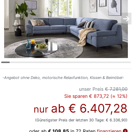
Konfigurator
0%
Finanzierung
Markenwelt
Letz-
Deals
-Angebot ohne Deko, motorische Relaxfunktion, Kissen & Beimöbel-
unser Preis
€ 7.281,00
Sie sparen € 873,72 (≈ 12%)
ab
€ 6.407,28
nur
(Günstigster Preis der letzten 30 Tage: € 6.336,90)
oder ab
€ 108,85
in 72 Raten
finanzieren