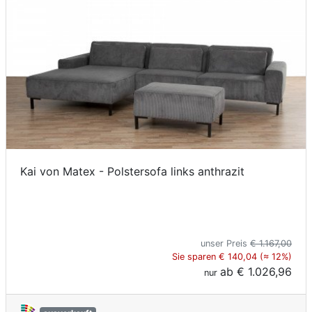
Kai von Matex - Polstersofa links anthrazit
unser Preis
€ 1.167,00
Sie sparen € 140,04 (≈ 12%)
ab
€ 1.026,96
nur