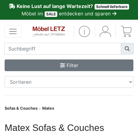
Keine Lust auf lange Wartezeit?
Schnell lieferbare
ließen
Möbel im
entdecken und sparen
SALE
Kundenmeinungen
Anmelden
PREMIUM
Filter
Schnell
lieferbar
SALE
Sofas & Couches
Matex
>
Polsterplaner
Matex Sofas & Couches
Möbel-