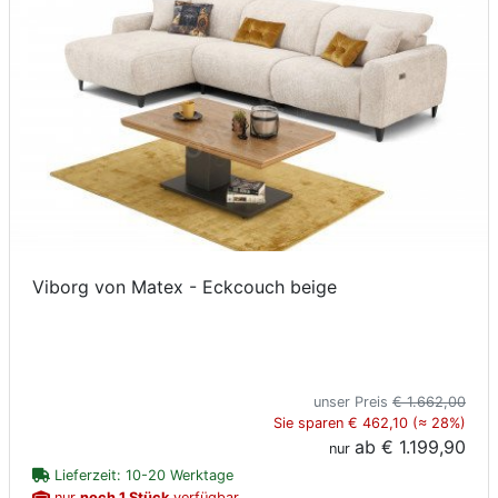
Viborg von Matex - Eckcouch beige
unser Preis
€ 1.662,00
Sie sparen € 462,10 (≈ 28%)
ab
€ 1.199,90
nur
Lieferzeit: 10-20 Werktage
nur
noch 1 Stück
verfügbar