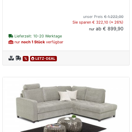
unser Preis
€ 1.222,00
Sie sparen € 322,10 (≈ 26%)
ab
€ 899,90
nur
Lieferzeit: 10-20 Werktage
nur
noch 1 Stück
verfügbar
%
LETZ-DEAL