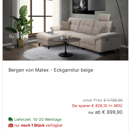
Bergen von Matex - Eckgarnitur beige
unser Preis
€ 1.726,00
Sie sparen € 826,10 (≈ 48%)
ab
€ 899,90
nur
Lieferzeit: 10-20 Werktage
nur
noch 1 Stück
verfügbar