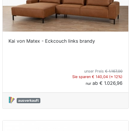
Kai von Matex - Eckcouch links brandy
unser Preis
€ 1.167,00
Sie sparen € 140,04 (≈ 12%)
ab
€ 1.026,96
nur
ausverkauft