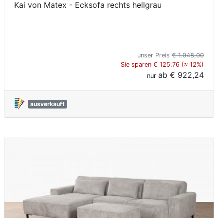
Kai von Matex - Ecksofa rechts hellgrau
unser Preis
€ 1.048,00
Sie sparen € 125,76 (≈ 12%)
ab
€ 922,24
nur
ausverkauft