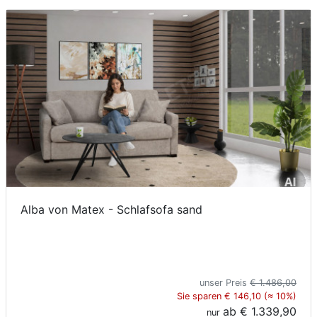
Konfigurator
0%
Finanzierung
Markenwelt
Letz-
Deals
Alba von Matex - Schlafsofa sand
unser Preis
€ 1.486,00
Sie sparen € 146,10 (≈ 10%)
ab
€ 1.339,90
nur