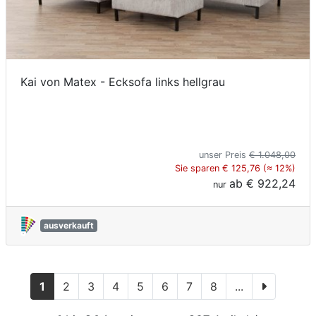
Kai von Matex - Ecksofa links hellgrau
unser Preis
€ 1.048,00
Sie sparen € 125,76 (≈ 12%)
ab
€ 922,24
nur
ausverkauft
1
2
3
4
5
6
7
8
...