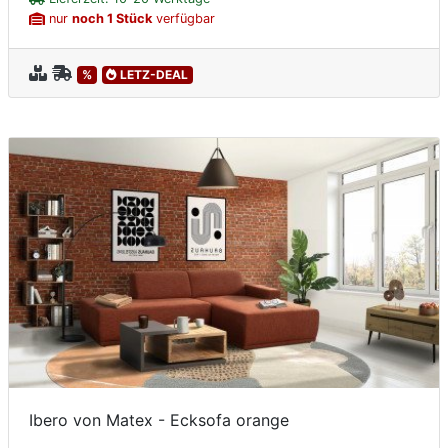
nur
noch 1 Stück
verfügbar
%
LETZ-DEAL
Ibero von Matex - Ecksofa orange