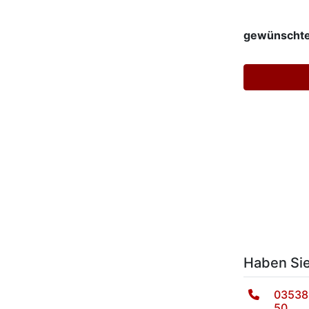
gewünschte
Haben Si
03538
50