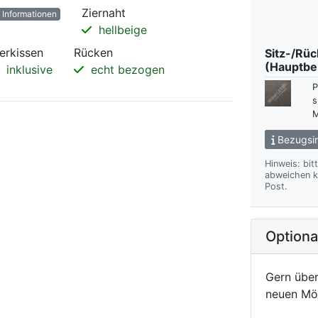
Ziernaht
Informationen
hellbeige
ierkissen
Rücken
Sitz-/Rü
(Hauptbe
inklusive
echt bezogen
P
s
M
Bezugsin
Hinweis: bit
abweichen kann. Wir übersenden Ihnen gern das gewünsch
Post.
Option
Gern über
neuen Mö