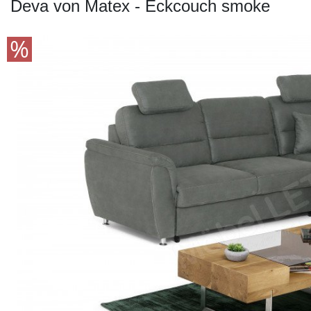
Konfigurator
Deva von Matex - Eckcouch smoke
0%
Finanzierung
Markenwelt
Letz-
Deals