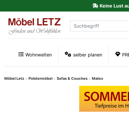
Keine Lust a
ließen
Kundenmeinungen
Anmelden
PREMIUM
Wohnwelten
selber planen
PR
Schnell
lieferbar
Möbel Letz
Polstermöbel
Sofas & Couches
Matex
>
>
>
SALE
Polsterplaner
Möbel-