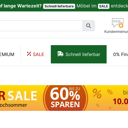
uf lange Wartezeit?
Möbel im
entdeck
Schnell lieferbare
SALE
Kundenmeinu
EMIUM
SALE
Schnell lieferbar
0% Fin