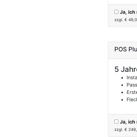
Ja, ic
zzgl. €
49,
POS Plu
5 Jahr
Inst
Pass
Erst
Flec
Ja, ic
zzgl. €
249