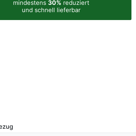
mindestens
30%
reduziert
und schnell lieferbar
ezug