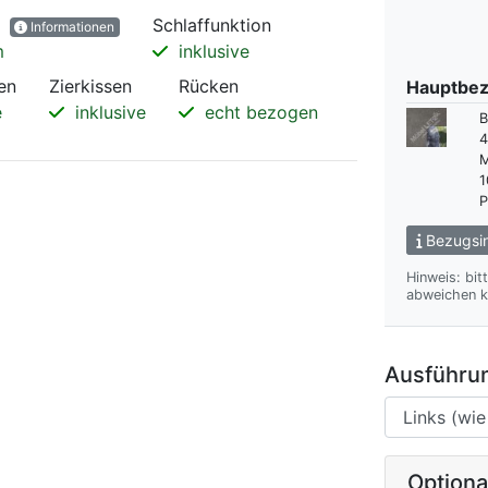
g
Schlaffunktion
Informationen
m
inklusive
en
Zierkissen
Rücken
Hauptbez
e
inklusive
echt bezogen
B
4
M
1
P
Bezugsin
Hinweis: bit
abweichen k
Ausführun
Option