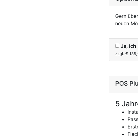
Gern über
neuen Mö
Ja, ic
zzgl. €
135,
POS Plu
5 Jahr
Inst
Pass
Erst
Flec