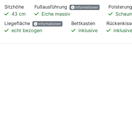
Sitzhöhe
Fußausführung
Polsterun
Informationen
43 cm
Eiche massiv
Schau
Liegefläche
Bettkasten
Rückenkiss
Informationen
echt bezogen
inklusive
inklusiv