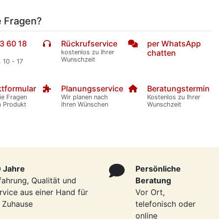
e Fragen?
3 60 18
Rückrufservice
per WhatsApp
chatten
kostenlos zu Ihrer
Wunschzeit
. 10 - 17
tformular
Planungsservice
Beratungstermin
ie Fragen
Wir planen nach
Kostenlos zu Ihrer
m Produkt
Ihren Wünschen
Wunschzeit
 Jahre
Persönliche
fahrung, Qualität und
Beratung
rvice aus einer Hand für
Vor Ort,
r Zuhause
telefonisch oder
online