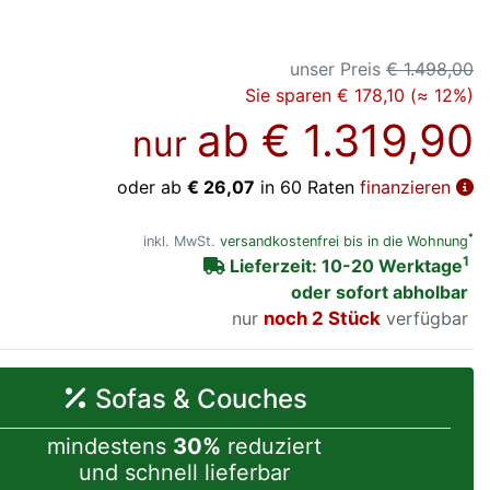
unser Preis
€ 1.498,00
Sie sparen € 178,10 (≈ 12%)
ab
€ 1.319,90
nur
oder ab
€ 26,07
in 60 Raten
finanzieren
*
inkl. MwSt.
versandkostenfrei bis in die Wohnung
1
Lieferzeit: 10-20 Werktage
oder sofort abholbar
nur
noch 2 Stück
verfügbar
Sofas & Couches
mindestens
30%
reduziert
und schnell lieferbar