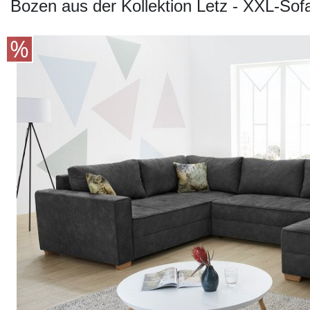
Konfigurator
Bozen aus der Kollektion Letz - XXL-Sofa
0%
Finanzierung
Markenwelt
Letz-
Deals