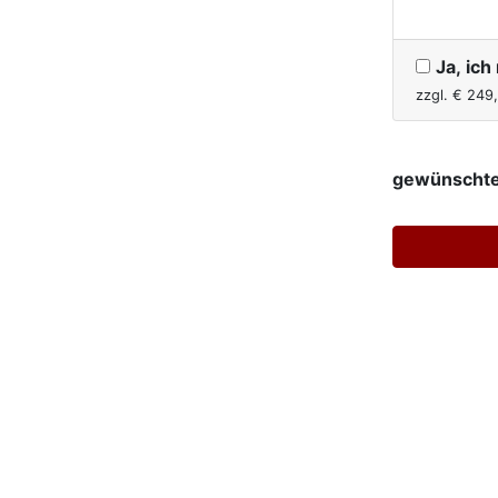
Ja, ic
zzgl. €
249
gewünschte