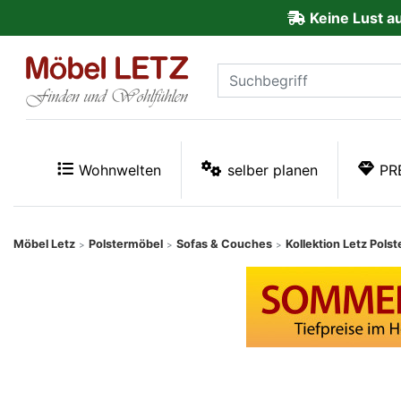
Keine Lust a
ließen
Kundenmeinungen
Anmelden
PREMIUM
Wohnwelten
selber planen
PR
Schnell
lieferbar
Möbel Letz
Polstermöbel
Sofas & Couches
Kollektion Letz Pols
>
>
>
SALE
Polsterplaner
Möbel-