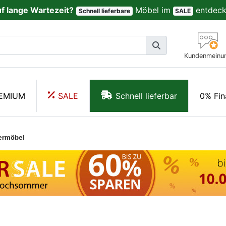
uf lange Wartezeit?
Möbel im
entdeck
Schnell lieferbare
SALE
Kundenmeinu
EMIUM
SALE
Schnell lieferbar
0% Fin
termöbel