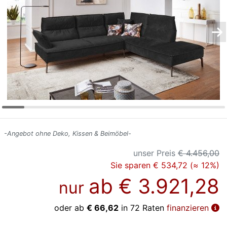
Konfigurator
0%
Finanzierung
Markenwelt
Letz-
Deals
-Angebot ohne Deko, Kissen & Beimöbel-
unser Preis
€ 4.456,00
Sie sparen € 534,72 (≈ 12%)
ab
€ 3.921,28
nur
oder ab
€ 66,62
in 72 Raten
finanzieren