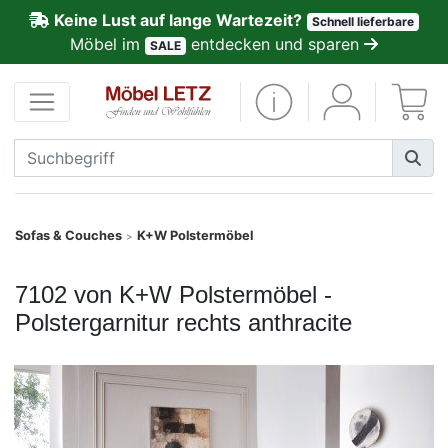
Keine Lust auf lange Wartezeit?
Schnell lieferbare
ließen
Möbel im
entdecken und sparen
SALE
Kundenmeinungen
Anmelden
PREMIUM
Schnell
Sofas & Couches
K+W Polstermöbel
>
lieferbar
7102 von K+W Polstermöbel -
SALE
Polstergarnitur rechts anthracite
Polsterplaner
Möbel-