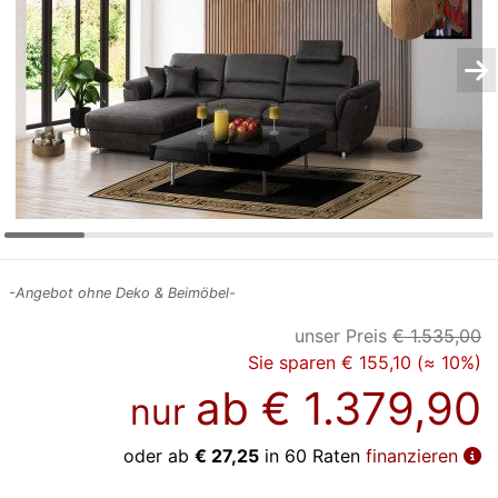
Konfigurator
0%
Finanzierung
Markenwelt
Letz-
Deals
-Angebot ohne Deko & Beimöbel-
unser Preis
€ 1.535,00
Sie sparen € 155,10 (≈ 10%)
ab
€ 1.379,90
nur
oder ab
€ 27,25
in 60 Raten
finanzieren