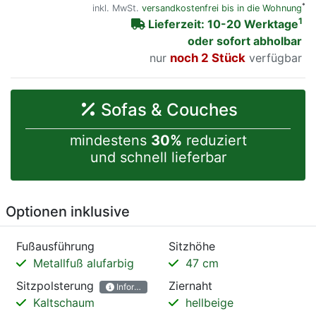
*
inkl. MwSt.
versandkostenfrei bis in die Wohnung
1
Lieferzeit: 10-20 Werktage
oder sofort abholbar
nur
noch 2 Stück
verfügbar
Sofas & Couches
mindestens
30%
reduziert
und schnell lieferbar
Optionen inklusive
Fußausführung
Sitzhöhe
Metallfuß alufarbig
47 cm
Sitzpolsterung
Ziernaht
Informationen
Kaltschaum
hellbeige