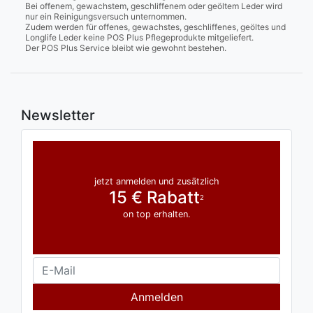
Bei offenem, gewachstem, geschliffenem oder geöltem Leder wird
nur ein Reinigungsversuch unternommen.
Zudem werden für offenes, gewachstes, geschliffenes, geöltes und
Longlife Leder keine POS Plus Pflegeprodukte mitgeliefert.
Der POS Plus Service bleibt wie gewohnt bestehen.
Newsletter
jetzt anmelden und zusätzlich
15 € Rabatt
2
on top erhalten.
Anmelden