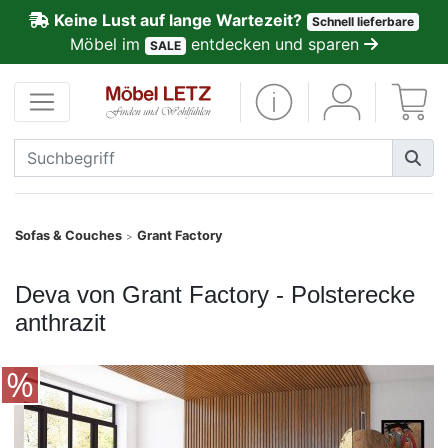
Keine Lust auf lange Wartezeit?
Schnell lieferbare
ließen
Möbel im
entdecken und sparen
SALE
Kundenmeinungen
Anmelden
PREMIUM
Schnell
Sofas & Couches
Grant Factory
>
lieferbar
Deva von Grant Factory - Polsterecke
SALE
anthrazit
Polsterplaner
Möbel-