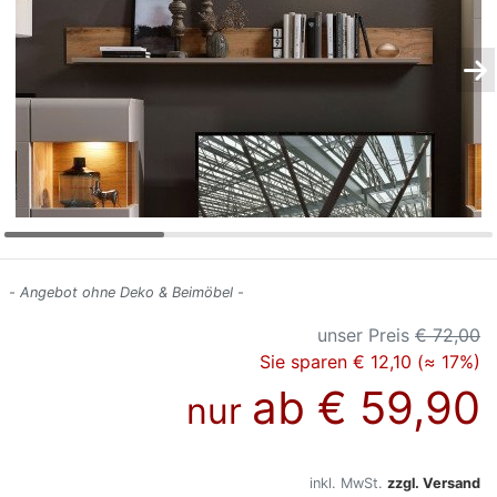
Konfigurator
0%
Finanzierung
Markenwelt
Letz-
Deals
- Angebot ohne Deko & Beimöbel -
unser Preis
€ 72,00
Sie sparen € 12,10 (≈ 17%)
ab
€ 59,90
nur
inkl. MwSt.
zzgl. Versand