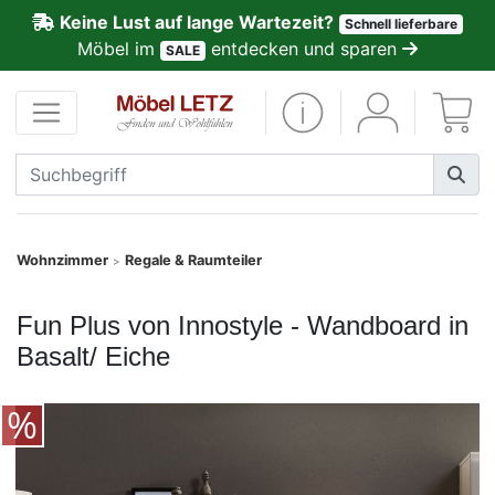
Keine Lust auf lange Wartezeit?
Schnell lieferbare
ließen
Möbel im
entdecken und sparen
SALE
Kundenmeinungen
Anmelden
PREMIUM
Schnell
Wohnzimmer
Regale & Raumteiler
>
lieferbar
Fun Plus von Innostyle - Wandboard in
SALE
Basalt/ Eiche
Polsterplaner
Möbel-