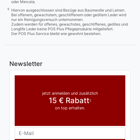
oder Mercata.
6
Hiervon ausgeschlossen sind Bezüge aus Baumwolle und Leinen.
Bei offenem, gewachstem, geschliffenem oder geöltem Leder wird
nur ein Reinigungsversuch unternommen.
Zudem werden für offenes, gewachstes, geschliffenes, geöltes und
Longlife Leder keine POS Plus Pflegeprodukte mitgeliefert.
Der POS Plus Service bleibt wie gewohnt bestehen.
Newsletter
jetzt anmelden und zusätzlich
15 € Rabatt
2
on top erhalten.