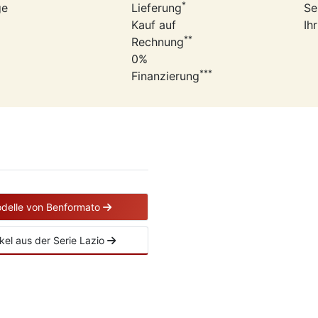
*
ge
Lieferung
Se
Kauf auf
Ih
**
Rechnung
0%
***
Finanzierung
odelle von Benformato
ikel aus der Serie Lazio