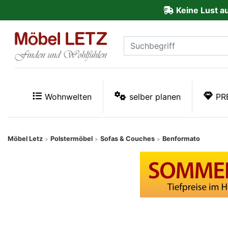
Keine Lust a
ließen
Kundenmeinungen
Anmelden
PREMIUM
Wohnwelten
selber planen
PR
Schnell
lieferbar
Möbel Letz
Polstermöbel
Sofas & Couches
Benformato
>
>
>
SALE
Polsterplaner
Möbel-