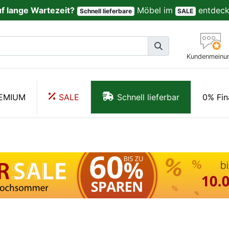
uf lange Wartezeit?
Möbel im
entdeck
Schnell lieferbare
SALE
Kundenmeinu
EMIUM
SALE
Schnell lieferbar
0% Fin