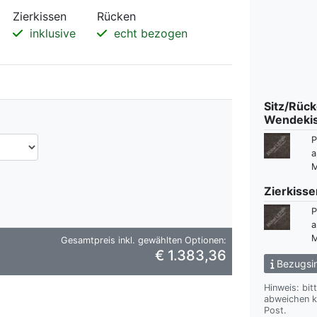
Zierkissen
Rücken
inklusive
echt bezogen
Sitz/Rüc
Wendeki
P
a
M
Zierkisse
P
a
M
Gesamtpreis inkl. gewählten Optionen:
€ 1.383,36
Bezugsin
Hinweis: bit
abweichen kann. Wir übersenden Ihnen gern das gewünsch
Post.