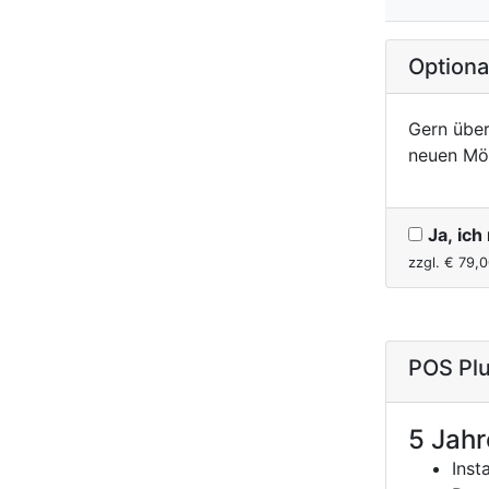
Option
Gern über
neuen Mö
Ja, ic
zzgl. €
79,0
POS Plu
5 Jahr
Inst