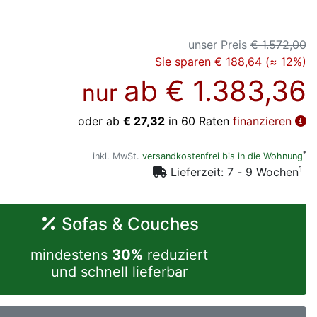
unser Preis
€ 1.572,00
Sie sparen € 188,64 (≈ 12%)
ab
€ 1.383,36
nur
oder ab
€ 27,32
in 60 Raten
finanzieren
*
inkl. MwSt.
versandkostenfrei bis in die Wohnung
1
Lieferzeit: 7 - 9 Wochen
Sofas & Couches
mindestens
30%
reduziert
und schnell lieferbar