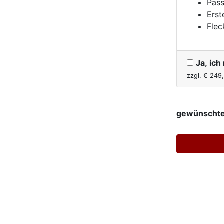
Pass
Erst
Flec
Ja, ic
zzgl. €
249
gewünschte