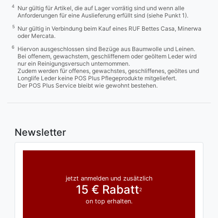
4
Nur gültig für Artikel, die auf Lager vorrätig sind und wenn alle
Anforderungen für eine Auslieferung erfüllt sind (siehe Punkt 1).
5
Nur gültig in Verbindung beim Kauf eines RUF Bettes Casa, Minerwa
oder Mercata.
6
Hiervon ausgeschlossen sind Bezüge aus Baumwolle und Leinen.
Bei offenem, gewachstem, geschliffenem oder geöltem Leder wird
nur ein Reinigungsversuch unternommen.
Zudem werden für offenes, gewachstes, geschliffenes, geöltes und
Longlife Leder keine POS Plus Pflegeprodukte mitgeliefert.
Der POS Plus Service bleibt wie gewohnt bestehen.
Newsletter
jetzt anmelden und zusätzlich
15 € Rabatt
2
on top erhalten.