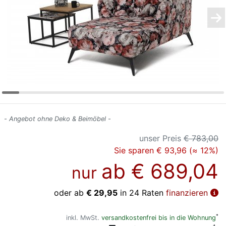
Konfigurator
0%
Finanzierung
Markenwelt
Letz-
Deals
- Angebot ohne Deko & Beimöbel -
unser Preis
€ 783,00
Sie sparen € 93,96 (≈ 12%)
ab
€ 689,04
nur
oder ab
€ 29,95
in 24 Raten
finanzieren
*
inkl. MwSt.
versandkostenfrei bis in die Wohnung