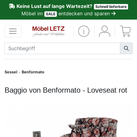
Keine Lust auf lange Wartezeit?
Schnell lieferbare
ließen
Möbel im
entdecken und sparen
SALE
Kundenmeinungen
Anmelden
PREMIUM
Schnell
Sessel
Benformato
>
lieferbar
Baggio von Benformato - Loveseat rot
SALE
Polsterplaner
Möbel-