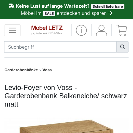
Keine Lust auf lange Wartezeit?
Schnell lieferbare
ließen
Möbel im
entdecken und sparen
SALE
Kundenmeinungen
Anmelden
PREMIUM
Schnell
Garderobenbänke
Voss
>
lieferbar
Levio-Foyer von Voss -
SALE
Garderobenbank Balkeneiche/ schwarz
matt
Polsterplaner
Möbel-