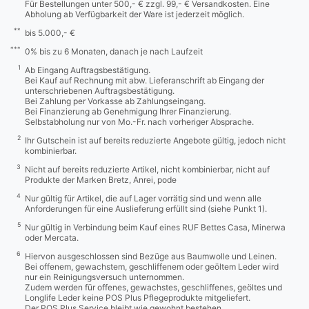
Für Bestellungen unter 500,- € zzgl. 99,- € Versandkosten. Eine
Abholung ab Verfügbarkeit der Ware ist jederzeit möglich.
**
bis 5.000,- €
***
0% bis zu 6 Monaten, danach je nach Laufzeit
1
Ab Eingang Auftragsbestätigung.
Bei Kauf auf Rechnung mit abw. Lieferanschrift ab Eingang der
unterschriebenen Auftragsbestätigung.
Bei Zahlung per Vorkasse ab Zahlungseingang.
Bei Finanzierung ab Genehmigung Ihrer Finanzierung.
Selbstabholung nur von Mo.-Fr. nach vorheriger Absprache.
2
Ihr Gutschein ist auf bereits reduzierte Angebote gültig, jedoch nicht
kombinierbar.
3
Nicht auf bereits reduzierte Artikel, nicht kombinierbar, nicht auf
Produkte der Marken Bretz, Anrei, pode
4
Nur gültig für Artikel, die auf Lager vorrätig sind und wenn alle
Anforderungen für eine Auslieferung erfüllt sind (siehe Punkt 1).
5
Nur gültig in Verbindung beim Kauf eines RUF Bettes Casa, Minerwa
oder Mercata.
6
Hiervon ausgeschlossen sind Bezüge aus Baumwolle und Leinen.
Bei offenem, gewachstem, geschliffenem oder geöltem Leder wird
nur ein Reinigungsversuch unternommen.
Zudem werden für offenes, gewachstes, geschliffenes, geöltes und
Longlife Leder keine POS Plus Pflegeprodukte mitgeliefert.
Der POS Plus Service bleibt wie gewohnt bestehen.