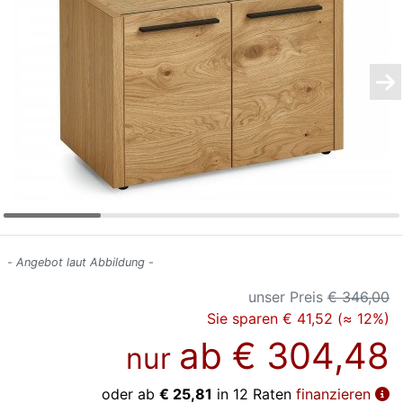
Konfigurator
0%
Finanzierung
Markenwelt
Letz-
Deals
- Angebot laut Abbildung -
unser Preis
€ 346,00
Sie sparen € 41,52 (≈ 12%)
ab
€ 304,48
nur
oder ab
€ 25,81
in 12 Raten
finanzieren