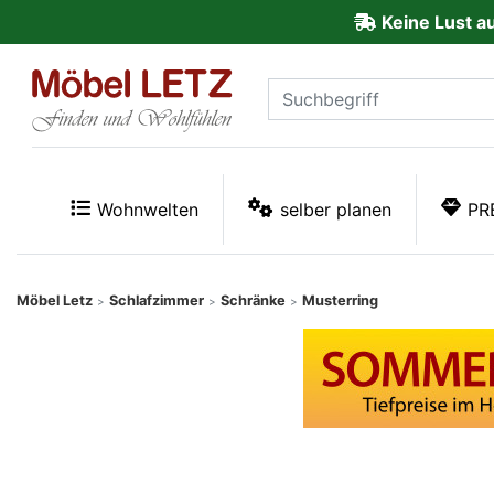
Keine Lust a
ließen
Kundenmeinungen
Anmelden
PREMIUM
Wohnwelten
selber planen
PR
Schnell
lieferbar
Möbel Letz
Schlafzimmer
Schränke
Musterring
>
>
>
SALE
Polsterplaner
Möbel-