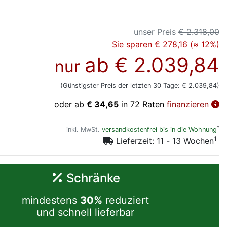
unser Preis
€ 2.318,00
Sie sparen € 278,16 (≈ 12%)
ab
€ 2.039,84
nur
(Günstigster Preis der letzten 30 Tage: € 2.039,84)
oder ab
€ 34,65
in 72 Raten
finanzieren
*
inkl. MwSt.
versandkostenfrei bis in die Wohnung
1
Lieferzeit: 11 - 13 Wochen
Schränke
mindestens
30%
reduziert
und schnell lieferbar