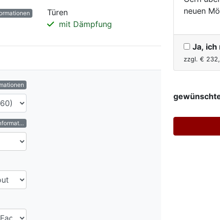
neuen Mö
Türen
ormationen
mit Dämpfung
Ja, ic
zzgl. €
232
rmationen
gewünschte
nformationen