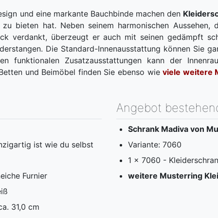
Design und eine markante Bauchbinde machen den
Kleiders
iel zu bieten hat. Neben seinem harmonischen Aussehen, 
ck verdankt, überzeugt er auch mit seinen gedämpft sch
derstangen. Die Standard-Innenausstattung können Sie gan
en funktionalen Zusatzausstattungen kann der Innenr
Betten und Beimöbel finden Sie ebenso wie
viele weitere
Angebot bestehen
Schrank Madiva von Mu
zigartig ist wie du selbst
Variante: 7060
1 x 7060 - Kleiderschra
eiche Furnier
weitere Musterring Kle
iß
ca. 31,0 cm