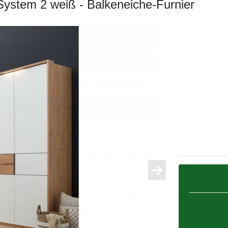
System 2 weiß - Balkeneiche-Furnier