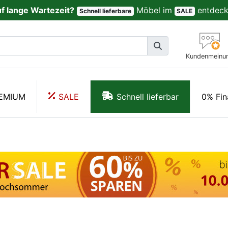
uf lange Wartezeit?
Möbel im
entdeck
Schnell lieferbare
SALE
Kundenmeinu
EMIUM
SALE
Schnell lieferbar
0% Fin