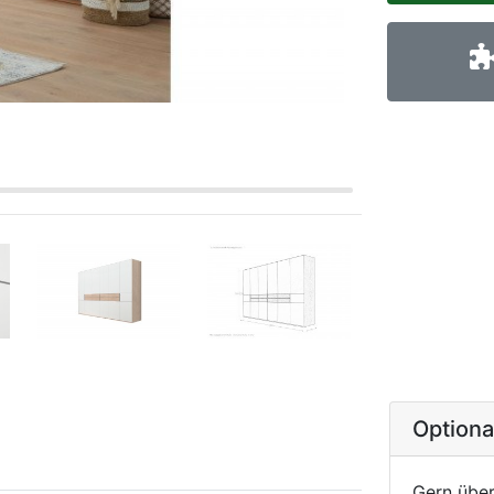
Option
Gern über