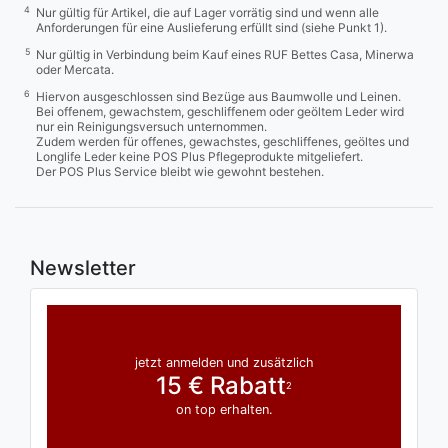
4
Nur gültig für Artikel, die auf Lager vorrätig sind und wenn alle
Anforderungen für eine Auslieferung erfüllt sind (siehe Punkt 1).
5
Nur gültig in Verbindung beim Kauf eines RUF Bettes Casa, Minerwa
oder Mercata.
6
Hiervon ausgeschlossen sind Bezüge aus Baumwolle und Leinen.
Bei offenem, gewachstem, geschliffenem oder geöltem Leder wird
nur ein Reinigungsversuch unternommen.
Zudem werden für offenes, gewachstes, geschliffenes, geöltes und
Longlife Leder keine POS Plus Pflegeprodukte mitgeliefert.
Der POS Plus Service bleibt wie gewohnt bestehen.
Newsletter
jetzt anmelden und zusätzlich
15 € Rabatt
2
on top erhalten.