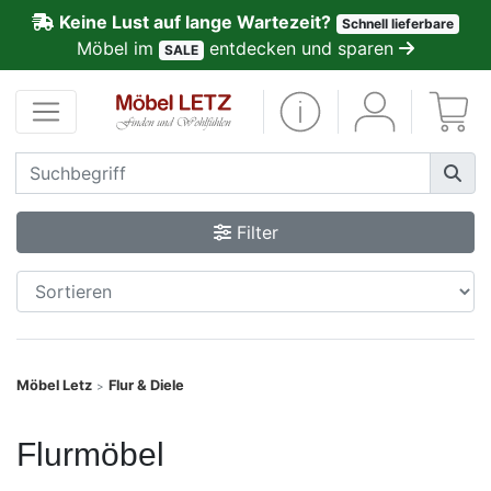
Keine Lust auf lange Wartezeit?
Schnell lieferbare
ließen
Möbel im
entdecken und sparen
SALE
Kundenmeinungen
Anmelden
PREMIUM
Filter
Schnell
lieferbar
SALE
Möbel Letz
Flur & Diele
>
Polsterplaner
Flurmöbel
Möbel-