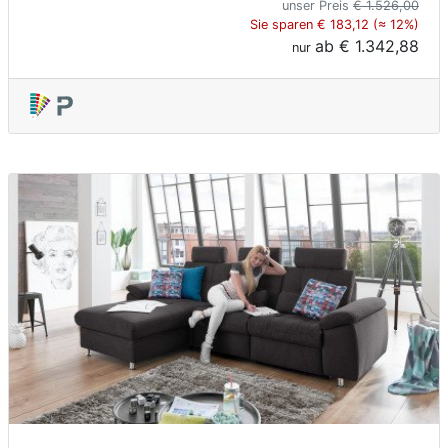
unser Preis
€ 1.526,00
Sie sparen € 183,12 (≈ 12%)
ab
€ 1.342,88
nur