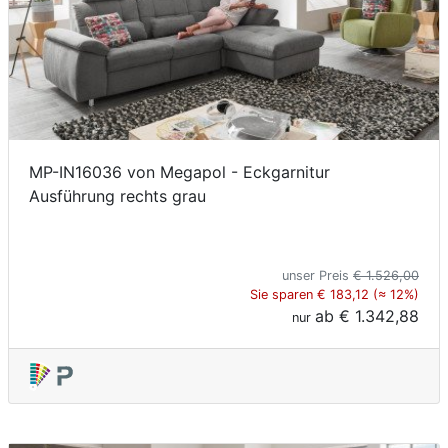
MP-IN16036 von Megapol - Eckgarnitur
Ausführung rechts grau
unser Preis
€ 1.526,00
Sie sparen € 183,12 (≈ 12%)
ab
€ 1.342,88
nur