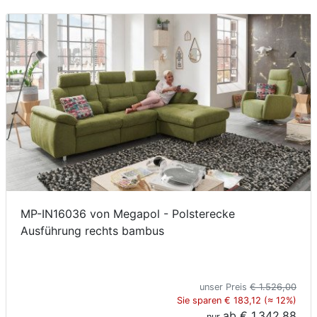
MP-IN16036 von Megapol - Polsterecke
Ausführung rechts bambus
unser Preis
€ 1.526,00
Sie sparen € 183,12 (≈ 12%)
ab
€ 1.342,88
nur