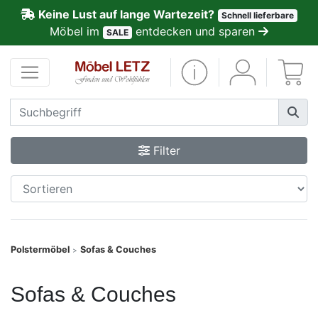
Keine Lust auf lange Wartezeit?
Schnell lieferbare
ließen
Möbel im
entdecken und sparen
SALE
Kundenmeinungen
Anmelden
PREMIUM
Filter
Schnell
lieferbar
SALE
Polstermöbel
Sofas & Couches
>
Polsterplaner
Sofas & Couches
Möbel-