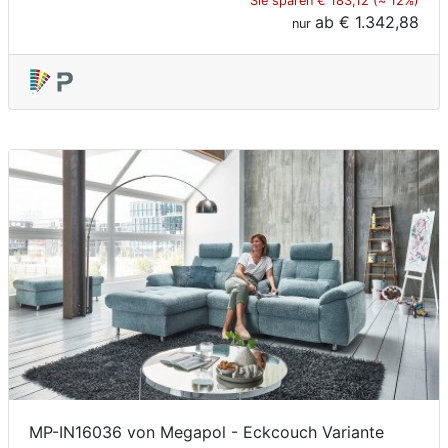
Sie sparen € 183,12 (≈ 12%)
ab
€ 1.342,88
nur
MP-IN16036 von Megapol - Eckcouch Variante