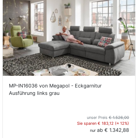
MP-IN16036 von Megapol - Eckgarnitur
Ausführung links grau
unser Preis
€ 1.526,00
Sie sparen € 183,12 (≈ 12%)
ab
€ 1.342,88
nur