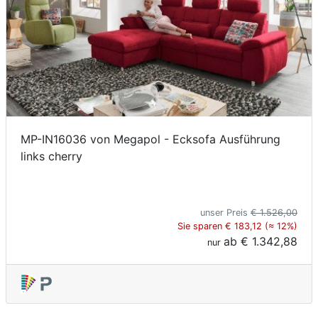
MP-IN16036 von Megapol - Ecksofa Ausführung
links cherry
unser Preis
€ 1.526,00
Sie sparen € 183,12 (≈ 12%)
ab
€ 1.342,88
nur