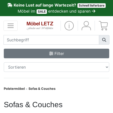
Keine Lust auf lange Wartezeit?
Schnell lieferbare
ließen
Möbel im
entdecken und sparen
SALE
Kundenmeinungen
Anmelden
PREMIUM
Filter
Schnell
lieferbar
SALE
Polstermöbel
Sofas & Couches
>
Polsterplaner
Sofas & Couches
Möbel-