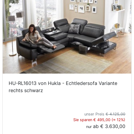
HU-RL16013 von Hukla - Echtledersofa Variante
rechts schwarz
unser Preis
€ 4.125,00
Sie sparen € 495,00 (≈ 12%)
ab
€ 3.630,00
nur