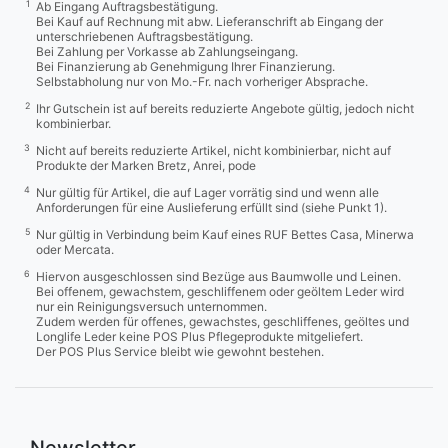
1
Ab Eingang Auftragsbestätigung.
Bei Kauf auf Rechnung mit abw. Lieferanschrift ab Eingang der
unterschriebenen Auftragsbestätigung.
Bei Zahlung per Vorkasse ab Zahlungseingang.
Bei Finanzierung ab Genehmigung Ihrer Finanzierung.
Selbstabholung nur von Mo.-Fr. nach vorheriger Absprache.
2
Ihr Gutschein ist auf bereits reduzierte Angebote gültig, jedoch nicht
kombinierbar.
3
Nicht auf bereits reduzierte Artikel, nicht kombinierbar, nicht auf
Produkte der Marken Bretz, Anrei, pode
4
Nur gültig für Artikel, die auf Lager vorrätig sind und wenn alle
Anforderungen für eine Auslieferung erfüllt sind (siehe Punkt 1).
5
Nur gültig in Verbindung beim Kauf eines RUF Bettes Casa, Minerwa
oder Mercata.
6
Hiervon ausgeschlossen sind Bezüge aus Baumwolle und Leinen.
Bei offenem, gewachstem, geschliffenem oder geöltem Leder wird
nur ein Reinigungsversuch unternommen.
Zudem werden für offenes, gewachstes, geschliffenes, geöltes und
Longlife Leder keine POS Plus Pflegeprodukte mitgeliefert.
Der POS Plus Service bleibt wie gewohnt bestehen.