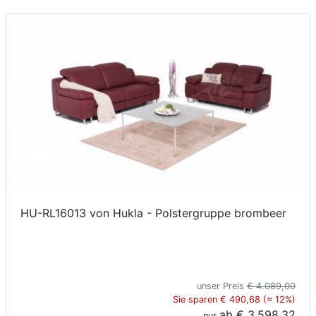
HU-RL16013 von Hukla - Polstergruppe brombeer
unser Preis
€ 4.089,00
Sie sparen € 490,68 (≈ 12%)
ab
€ 3.598,32
nur