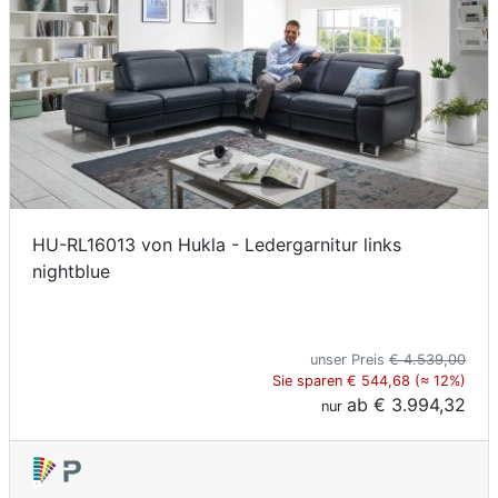
HU-RL16013 von Hukla - Ledergarnitur links
nightblue
unser Preis
€ 4.539,00
Sie sparen € 544,68 (≈ 12%)
ab
€ 3.994,32
nur