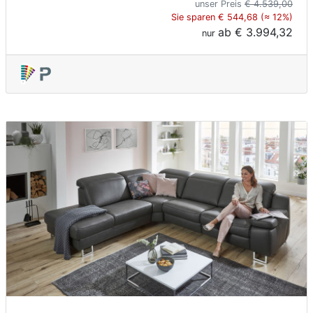
unser Preis
€ 4.539,00
Sie sparen € 544,68 (≈ 12%)
ab
€ 3.994,32
nur