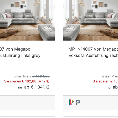
07 von Megapol -
MP-IN14007 von Megapo
usführung links grey
Ecksofa Ausführung rech
unser Preis
€ 1.524,00
unser Pre
Sie sparen € 182,88 (≈ 12%)
Sie sparen € 18
ab
€ 1.341,12
a
nur
nur