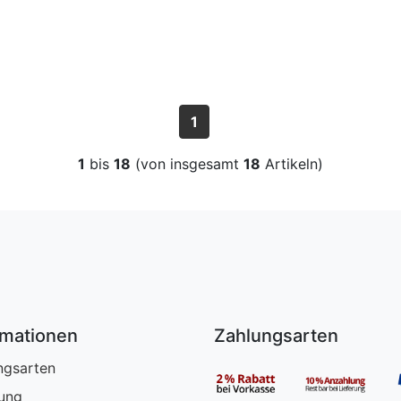
1
1
bis
18
(von insgesamt
18
Artikeln)
rmationen
Zahlungsarten
ngsarten
rung