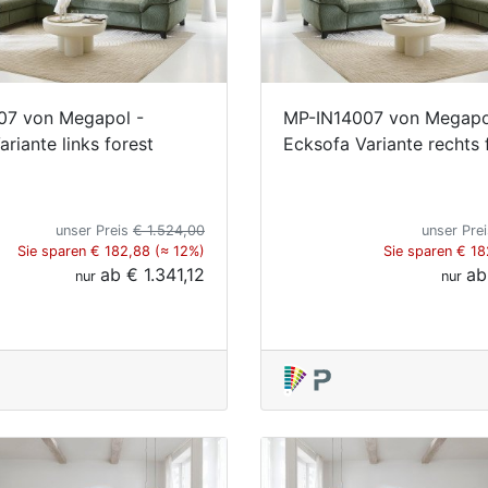
07 von Megapol -
MP-IN14007 von Megapo
riante links forest
Ecksofa Variante rechts 
unser Preis
€ 1.524,00
unser Pre
Sie sparen € 182,88 (≈ 12%)
Sie sparen € 18
ab
€ 1.341,12
a
nur
nur