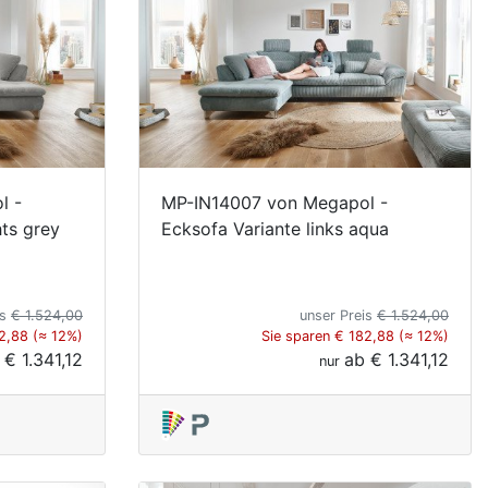
l -
MP-IN14007 von Megapol -
ts grey
Ecksofa Variante links aqua
is
€ 1.524,00
unser Preis
€ 1.524,00
2,88 (≈ 12%)
Sie sparen € 182,88 (≈ 12%)
b
€ 1.341,12
ab
€ 1.341,12
nur