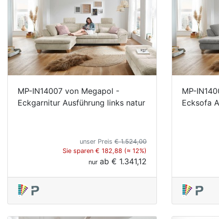
MP-IN14007 von Megapol -
MP-IN140
Eckgarnitur Ausführung links natur
Ecksofa A
unser Preis
€ 1.524,00
Sie sparen € 182,88 (≈ 12%)
ab
€ 1.341,12
nur