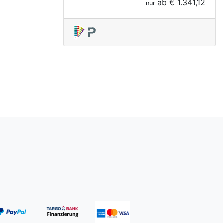
ab
€ 1.341,12
nur