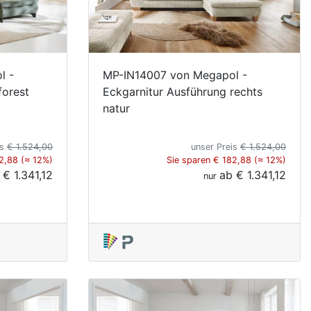
l -
MP-IN14007 von Megapol -
forest
Eckgarnitur Ausführung rechts
natur
is
€ 1.524,00
unser Preis
€ 1.524,00
2,88 (≈ 12%)
Sie sparen € 182,88 (≈ 12%)
b
€ 1.341,12
ab
€ 1.341,12
nur