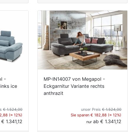
l -
MP-IN14007 von Megapol -
inks ice
Eckgarnitur Variante rechts
anthrazit
is
€ 1.524,00
unser Preis
€ 1.524,00
2,88 (≈ 12%)
Sie sparen € 182,88 (≈ 12%)
b
€ 1.341,12
ab
€ 1.341,12
nur