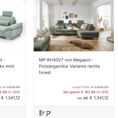
l -
MP-IN14007 von Megapol -
ks mint
Polstergarnitur Variante rechts
forest
is
€ 1.524,00
unser Preis
€ 1.524,00
2,88 (≈ 12%)
Sie sparen € 182,88 (≈ 12%)
b
€ 1.341,12
ab
€ 1.341,12
nur