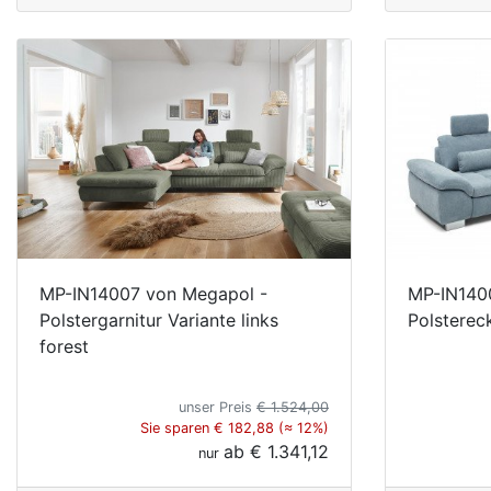
MP-IN14007 von Megapol -
MP-IN140
Polstergarnitur Variante links
Polsterec
forest
unser Preis
€ 1.524,00
Sie sparen € 182,88 (≈ 12%)
ab
€ 1.341,12
nur