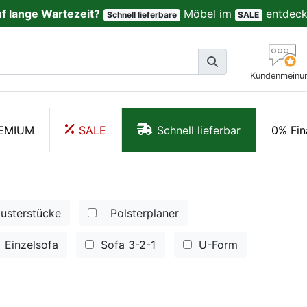
uf lange Wartezeit?
Möbel im
entdeck
Schnell lieferbare
SALE
Kundenmeinu
EMIUM
SALE
Schnell lieferbar
0% Fin
usterstücke
Polsterplaner
Einzelsofa
Sofa 3-2-1
U-Form