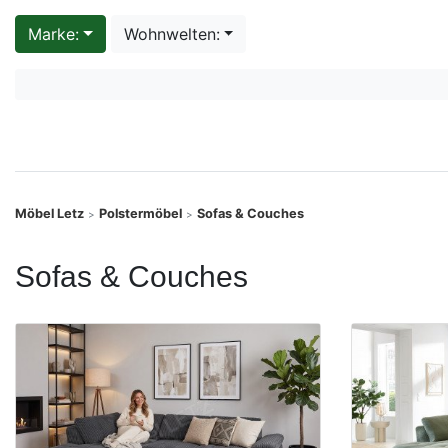
Konfigurator
Marke:
Wohnwelten:
0%
Finanzierung
Markenwelt
Letz-
Möbel Letz
Polstermöbel
Sofas & Couches
>
>
Deals
Sofas & Couches