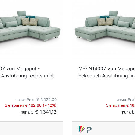
07 von Megapol -
MP-IN14007 von Megapo
Ausführung rechts mint
Eckcouch Ausführung lin
unser Preis
€ 1.524,00
unser Pre
Sie sparen € 182,88 (≈ 12%)
Sie sparen € 18
ab
€ 1.341,12
a
nur
nur