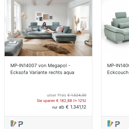
MP-IN14007 von Megapol -
MP-IN140
Ecksofa Variante rechts aqua
Eckcouch 
unser Preis
€ 1.524,00
Sie sparen € 182,88 (≈ 12%)
ab
€ 1.341,12
nur