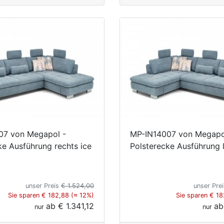
07 von Megapol -
MP-IN14007 von Megapo
ke Ausführung rechts ice
Polsterecke Ausführung l
unser Preis
€ 1.524,00
unser Pre
Sie sparen € 182,88 (≈ 12%)
Sie sparen € 18
ab
€ 1.341,12
a
nur
nur