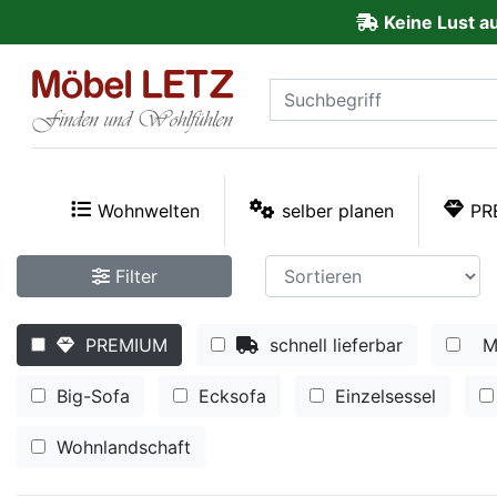
Keine Lust a
ließen
Kundenmeinungen
Anmelden
PREMIUM
Wohnwelten
selber planen
PR
Schnell
Filter
lieferbar
PREMIUM
schnell lieferbar
M
SALE
Big-Sofa
Ecksofa
Einzelsessel
Polsterplaner
Wohnlandschaft
Möbel-