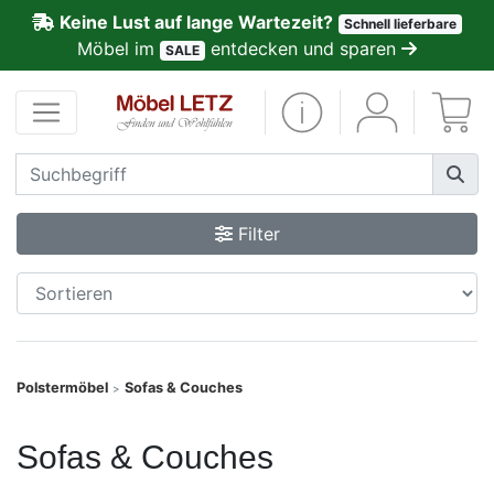
Keine Lust auf lange Wartezeit?
Schnell lieferbare
ließen
Möbel im
entdecken und sparen
SALE
Kundenmeinungen
Anmelden
PREMIUM
Filter
Schnell
lieferbar
SALE
Polstermöbel
Sofas & Couches
>
Polsterplaner
Sofas & Couches
Möbel-