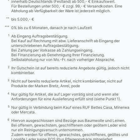
*
innerhalb Deutschlands (Festland) ab 500,- € Einkaufswert.
Für Bestellungen unter 500,- € zzgl. 99,- € Versandkosten. Eine
Abholung ab Verfügbarkeit der Ware ist jederzeit möglich.
**
bis 5.000,- €
***
0% bis zu 6 Monaten, danach je nach Laufzeit
1
Ab Eingang Auftragsbestätigung.
Bei Kauf auf Rechnung mit abw. Lieferanschrift ab Eingang der
unterschriebenen Auftragsbestätigung.
Bei Zahlung per Vorkasse ab Zahlungseingang.
Bei Finanzierung ab Genehmigung Ihrer Finanzierung.
Selbstabholung nur von Mo.-Fr. nach vorheriger Absprache.
2
Ihr Gutschein ist auf bereits reduzierte Angebote gültig, jedoch nicht
kombinierbar.
3
Nicht auf bereits reduzierte Artikel, nicht kombinierbar, nicht auf
Produkte der Marken Bretz, Anrei, pode
4
Nur gültig für Artikel, die auf Lager vorrätig sind und wenn alle
Anforderungen für eine Auslieferung erfüllt sind (siehe Punkt 1).
5
Nur gültig in Verbindung beim Kauf eines RUF Bettes Casa, Minerwa
oder Mercata.
6
Hiervon ausgeschlossen sind Bezüge aus Baumwolle und Leinen.
Bei offenem, gewachstem, geschliffenem oder geöltem Leder wird
nur ein Reinigungsversuch unternommen.
Zudem werden für offenes, gewachstes, geschliffenes, geöltes und
Longlife Leder keine POS Plus Pflegeprodukte mitgeliefert.