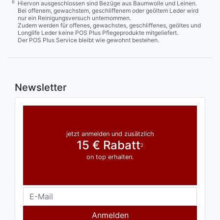
6
Hiervon ausgeschlossen sind Bezüge aus Baumwolle und Leinen.
Bei offenem, gewachstem, geschliffenem oder geöltem Leder wird
nur ein Reinigungsversuch unternommen.
Zudem werden für offenes, gewachstes, geschliffenes, geöltes und
Longlife Leder keine POS Plus Pflegeprodukte mitgeliefert.
Der POS Plus Service bleibt wie gewohnt bestehen.
Newsletter
jetzt anmelden und zusätzlich
15 € Rabatt
2
on top erhalten.
Anmelden