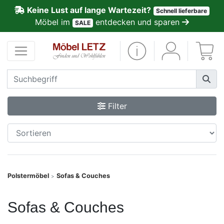
Keine Lust auf lange Wartezeit?
Schnell lieferbare
ließen
Möbel im
entdecken und sparen
SALE
Kundenmeinungen
Anmelden
PREMIUM
Filter
Schnell
lieferbar
SALE
Polstermöbel
Sofas & Couches
>
Polsterplaner
Sofas & Couches
Möbel-