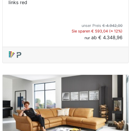
links red
unser Preis
€ 4.942,00
Sie sparen € 593,04 (≈ 12%)
ab
€ 4.348,96
nur