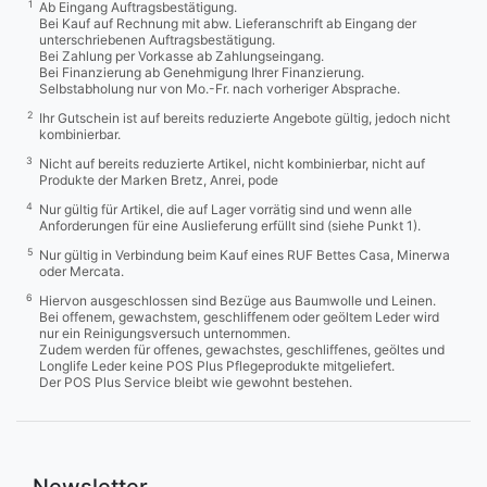
1
Ab Eingang Auftragsbestätigung.
Bei Kauf auf Rechnung mit abw. Lieferanschrift ab Eingang der
unterschriebenen Auftragsbestätigung.
Bei Zahlung per Vorkasse ab Zahlungseingang.
Bei Finanzierung ab Genehmigung Ihrer Finanzierung.
Selbstabholung nur von Mo.-Fr. nach vorheriger Absprache.
2
Ihr Gutschein ist auf bereits reduzierte Angebote gültig, jedoch nicht
kombinierbar.
3
Nicht auf bereits reduzierte Artikel, nicht kombinierbar, nicht auf
Produkte der Marken Bretz, Anrei, pode
4
Nur gültig für Artikel, die auf Lager vorrätig sind und wenn alle
Anforderungen für eine Auslieferung erfüllt sind (siehe Punkt 1).
5
Nur gültig in Verbindung beim Kauf eines RUF Bettes Casa, Minerwa
oder Mercata.
6
Hiervon ausgeschlossen sind Bezüge aus Baumwolle und Leinen.
Bei offenem, gewachstem, geschliffenem oder geöltem Leder wird
nur ein Reinigungsversuch unternommen.
Zudem werden für offenes, gewachstes, geschliffenes, geöltes und
Longlife Leder keine POS Plus Pflegeprodukte mitgeliefert.
Der POS Plus Service bleibt wie gewohnt bestehen.