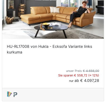
HU-RL17008 von Hukla - Ecksofa Variante links
kurkuma
unser Preis
€ 4.656,00
Sie sparen € 558,72 (≈ 12%)
ab
€ 4.097,28
nur