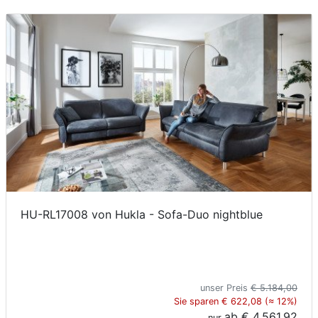
HU-RL17008 von Hukla - Sofa-Duo nightblue
unser Preis
€ 5.184,00
Sie sparen € 622,08 (≈ 12%)
ab
€ 4.561,92
nur