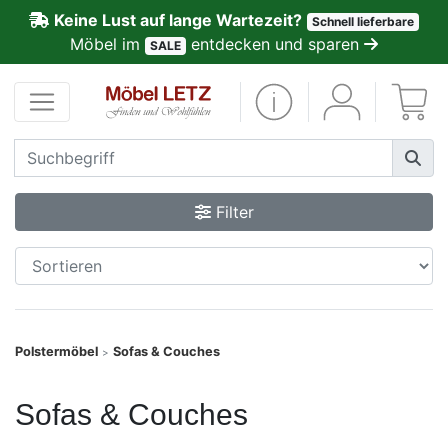
Keine Lust auf lange Wartezeit?
Schnell lieferbare
ließen
Möbel im
entdecken und sparen
SALE
Kundenmeinungen
Anmelden
PREMIUM
Filter
Schnell
lieferbar
SALE
Polstermöbel
Sofas & Couches
>
Polsterplaner
Sofas & Couches
Möbel-