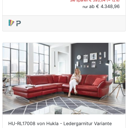
Sie sparen € 593,04 (≈ 12%)
ab
€ 4.348,96
nur
HU-RL17008 von Hukla - Ledergarnitur Variante