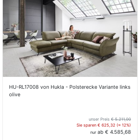
HU-RL17008 von Hukla - Polsterecke Variante links
olive
unser Preis
€ 5.211,00
Sie sparen € 625,32 (≈ 12%)
ab
€ 4.585,68
nur