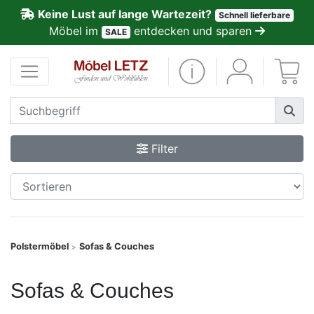
Keine Lust auf lange Wartezeit?
Schnell lieferbare
ließen
Möbel im
entdecken und sparen
SALE
Kundenmeinungen
Anmelden
PREMIUM
Filter
Schnell
lieferbar
SALE
Polstermöbel
Sofas & Couches
>
Polsterplaner
Sofas & Couches
Möbel-