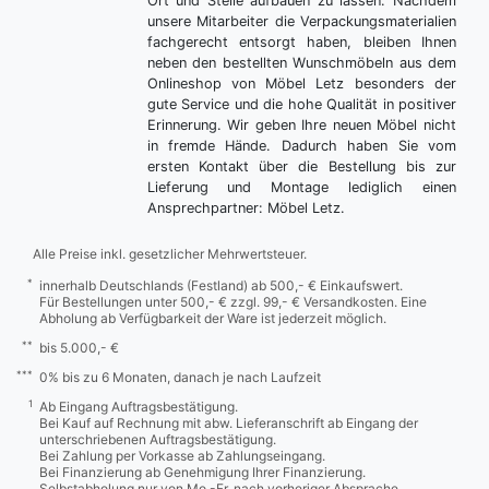
Ort und Stelle aufbauen zu lassen. Nachdem
unsere Mitarbeiter die Verpackungsmaterialien
fachgerecht entsorgt haben, bleiben Ihnen
neben den bestellten Wunschmöbeln aus dem
Onlineshop von Möbel Letz besonders der
gute Service und die hohe Qualität in positiver
Erinnerung. Wir geben Ihre neuen Möbel nicht
in fremde Hände. Dadurch haben Sie vom
ersten Kontakt über die Bestellung bis zur
Lieferung und Montage lediglich einen
Ansprechpartner: Möbel Letz.
Alle Preise inkl. gesetzlicher Mehrwertsteuer.
*
innerhalb Deutschlands (Festland) ab 500,- € Einkaufswert.
Für Bestellungen unter 500,- € zzgl. 99,- € Versandkosten. Eine
Abholung ab Verfügbarkeit der Ware ist jederzeit möglich.
**
bis 5.000,- €
***
0% bis zu 6 Monaten, danach je nach Laufzeit
1
Ab Eingang Auftragsbestätigung.
Bei Kauf auf Rechnung mit abw. Lieferanschrift ab Eingang der
unterschriebenen Auftragsbestätigung.
Bei Zahlung per Vorkasse ab Zahlungseingang.
Bei Finanzierung ab Genehmigung Ihrer Finanzierung.
Selbstabholung nur von Mo.-Fr. nach vorheriger Absprache.