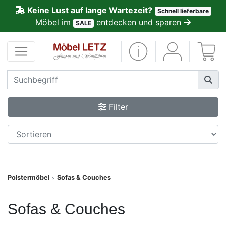
Keine Lust auf lange Wartezeit?
Schnell lieferbare
ließen
Möbel im
entdecken und sparen
SALE
Kundenmeinungen
Anmelden
PREMIUM
Filter
Schnell
lieferbar
SALE
Polstermöbel
Sofas & Couches
>
Polsterplaner
Sofas & Couches
Möbel-