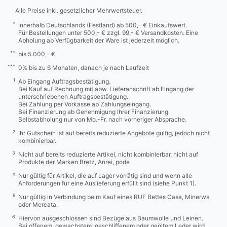
Alle Preise inkl. gesetzlicher Mehrwertsteuer.
*
innerhalb Deutschlands (Festland) ab 500,- € Einkaufswert.
Für Bestellungen unter 500,- € zzgl. 99,- € Versandkosten. Eine
Abholung ab Verfügbarkeit der Ware ist jederzeit möglich.
**
bis 5.000,- €
***
0% bis zu 6 Monaten, danach je nach Laufzeit
1
Ab Eingang Auftragsbestätigung.
Bei Kauf auf Rechnung mit abw. Lieferanschrift ab Eingang der
unterschriebenen Auftragsbestätigung.
Bei Zahlung per Vorkasse ab Zahlungseingang.
Bei Finanzierung ab Genehmigung Ihrer Finanzierung.
Selbstabholung nur von Mo.-Fr. nach vorheriger Absprache.
2
Ihr Gutschein ist auf bereits reduzierte Angebote gültig, jedoch nicht
kombinierbar.
3
Nicht auf bereits reduzierte Artikel, nicht kombinierbar, nicht auf
Produkte der Marken Bretz, Anrei, pode
4
Nur gültig für Artikel, die auf Lager vorrätig sind und wenn alle
Anforderungen für eine Auslieferung erfüllt sind (siehe Punkt 1).
5
Nur gültig in Verbindung beim Kauf eines RUF Bettes Casa, Minerwa
oder Mercata.
6
Hiervon ausgeschlossen sind Bezüge aus Baumwolle und Leinen.
Bei offenem, gewachstem, geschliffenem oder geöltem Leder wird