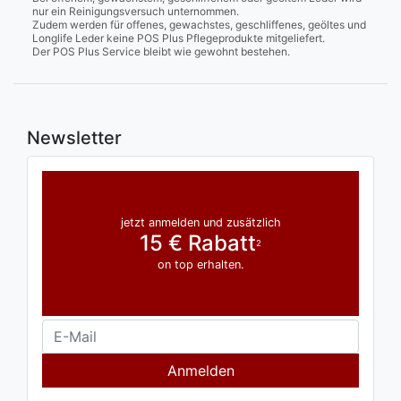
nur ein Reinigungsversuch unternommen.
Zudem werden für offenes, gewachstes, geschliffenes, geöltes und
Longlife Leder keine POS Plus Pflegeprodukte mitgeliefert.
Der POS Plus Service bleibt wie gewohnt bestehen.
Newsletter
jetzt anmelden und zusätzlich
15 € Rabatt
2
on top erhalten.
Anmelden