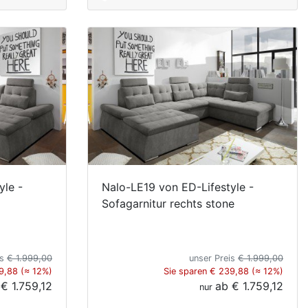
yle -
Nalo-LE19 von ED-Lifestyle -
Sofagarnitur rechts stone
is
€ 1.999,00
unser Preis
€ 1.999,00
9,88 (≈ 12%)
Sie sparen € 239,88 (≈ 12%)
b
€ 1.759,12
ab
€ 1.759,12
nur