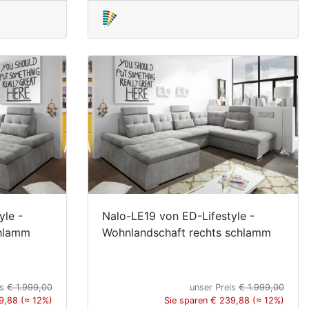
yle -
Nalo-LE19 von ED-Lifestyle -
chlamm
Wohnlandschaft rechts schlamm
is
€ 1.999,00
unser Preis
€ 1.999,00
9,88 (≈ 12%)
Sie sparen € 239,88 (≈ 12%)