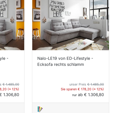
yle -
Nalo-LE19 von ED-Lifestyle -
Ecksofa rechts schlamm
is
€ 1.485,00
unser Preis
€ 1.485,00
8,20 (≈ 12%)
Sie sparen € 178,20 (≈ 12%)
€ 1.306,80
ab
€ 1.306,80
nur