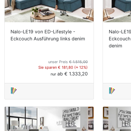
Nalo-LE19 von ED-Lifestyle -
Nalo-LE19
Eckcouch Ausführung links denim
Eckcouch 
denim
unser Preis
€ 1.515,00
Sie sparen € 181,80 (≈ 12%)
ab
€ 1.333,20
nur