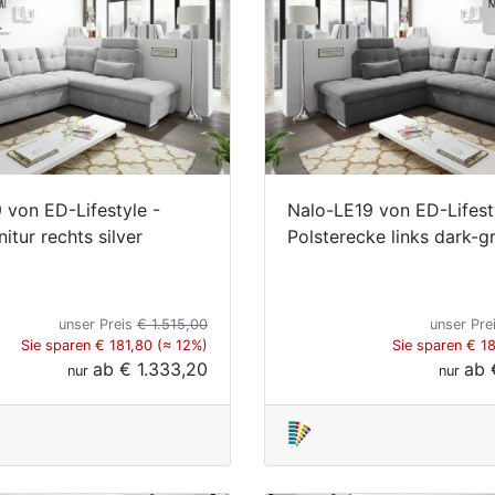
 von ED-Lifestyle -
Nalo-LE19 von ED-Lifest
tur rechts silver
Polsterecke links dark-g
unser Preis
€ 1.515,00
unser Pre
Sie sparen € 181,80 (≈ 12%)
Sie sparen € 1
ab
€ 1.333,20
ab
nur
nur