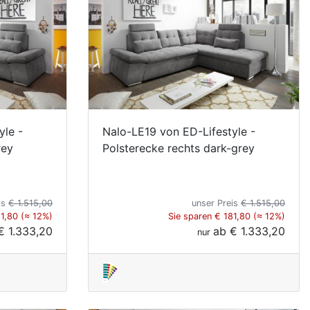
yle -
Nalo-LE19 von ED-Lifestyle -
rey
Polsterecke rechts dark-grey
is
€ 1.515,00
unser Preis
€ 1.515,00
81,80 (≈ 12%)
Sie sparen € 181,80 (≈ 12%)
€ 1.333,20
ab
€ 1.333,20
nur