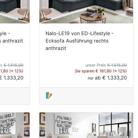
yle -
Nalo-LE19 von ED-Lifestyle -
 anthrazit
Ecksofa Ausführung rechts
anthrazit
is
€ 1.515,00
unser Preis
€ 1.515,00
81,80 (≈ 12%)
Sie sparen € 181,80 (≈ 12%)
€ 1.333,20
ab
€ 1.333,20
nur