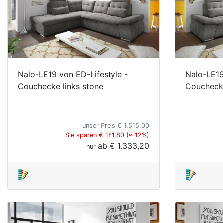
Nalo-LE19 von ED-Lifestyle -
Nalo-LE19
Couchecke links stone
Couchecke
unser Preis
€ 1.515,00
Sie sparen € 181,80 (≈ 12%)
ab
€ 1.333,20
nur