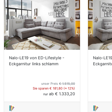
Nalo-LE19 von ED-Lifestyle -
Nalo-LE19
Eckgarnitur links schlamm
Eckgarnit
unser Preis
€ 1.515,00
Sie sparen € 181,80 (≈ 12%)
ab
€ 1.333,20
nur