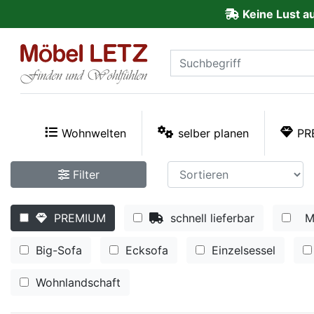
Keine Lust a
ließen
Kundenmeinungen
Anmelden
PREMIUM
Wohnwelten
selber planen
PR
Schnell
Filter
lieferbar
PREMIUM
schnell lieferbar
M
SALE
Big-Sofa
Ecksofa
Einzelsessel
Polsterplaner
Wohnlandschaft
Möbel-