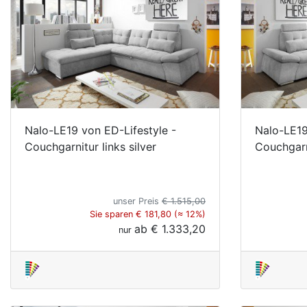
Nalo-LE19 von ED-Lifestyle -
Nalo-LE19
Couchgarnitur links silver
Couchgarni
unser Preis
€ 1.515,00
Sie sparen € 181,80 (≈ 12%)
ab
€ 1.333,20
nur