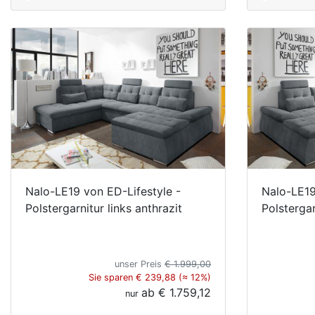
Nalo-LE19 von ED-Lifestyle -
Nalo-LE19
Polstergarnitur links anthrazit
Polstergar
unser Preis
€ 1.999,00
Sie sparen € 239,88 (≈ 12%)
ab
€ 1.759,12
nur