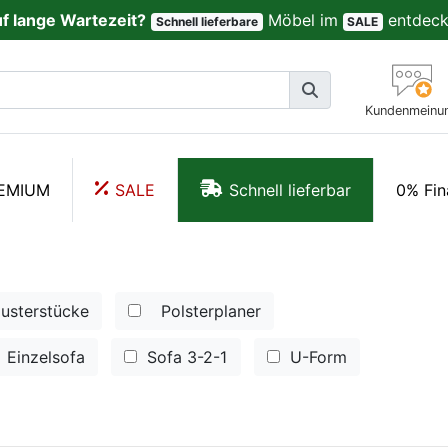
uf lange Wartezeit?
Möbel im
entdeck
Schnell lieferbare
SALE
Kundenmeinu
EMIUM
SALE
Schnell lieferbar
0% Fin
usterstücke
Polsterplaner
Einzelsofa
Sofa 3-2-1
U-Form