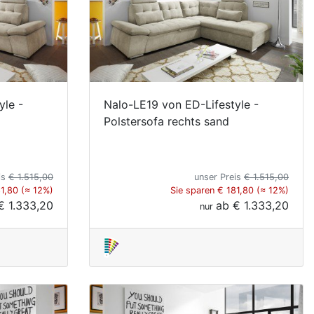
yle -
Nalo-LE19 von ED-Lifestyle -
Polstersofa rechts sand
is
€ 1.515,00
unser Preis
€ 1.515,00
81,80 (≈ 12%)
Sie sparen € 181,80 (≈ 12%)
€ 1.333,20
ab
€ 1.333,20
nur