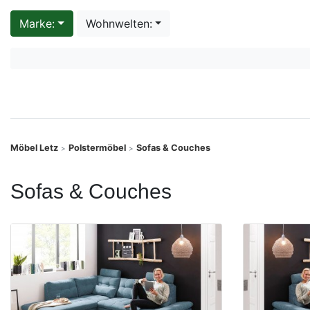
Konfigurator
Marke:
Wohnwelten:
0%
Finanzierung
Markenwelt
Letz-
Möbel Letz
Polstermöbel
Sofas & Couches
>
>
Deals
Sofas & Couches