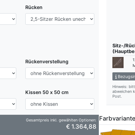
Rücken
Sitz-/Rü
(Hauptbe
1
Rückenverstellung
M
Bezugsin
Hinweis: bit
Kissen 50 x 50 cm
abweichen kann. Wir übersenden Ihnen gern das gewünsch
Post.
Farbvariant
Gesamtpreis inkl. gewählten Optionen:
€ 1.364,88