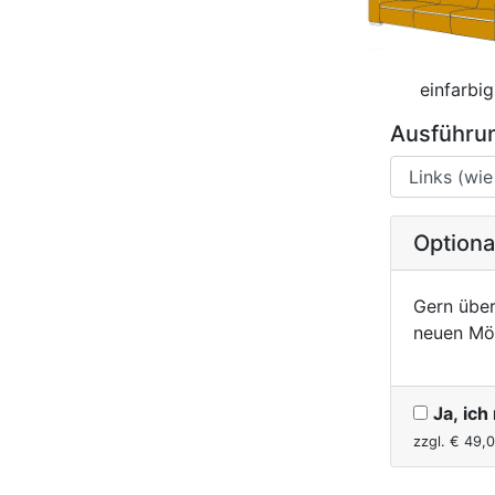
einfarbig
Ausführun
Option
Gern über
neuen Mö
Ja, ic
zzgl. €
49,