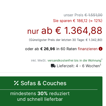
unser Preis
€ 1.551,00
Sie sparen € 186,12 (≈ 12%)
ab
€ 1.364,88
nur
(Günstigster Preis der letzten 30 Tage: € 1.342,80)
oder ab
€ 26,96
in 60 Raten
finanzieren
*
inkl. MwSt.
versandkostenfrei bis in die Wohnung
1
Lieferzeit: 4 - 6 Wochen
Sofas & Couches
mindestens
30%
reduziert
und schnell lieferbar