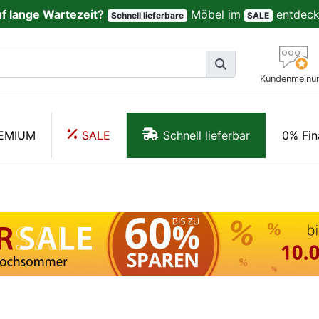
uf lange Wartezeit?
Möbel im
entdeck
Schnell lieferbare
SALE
Kundenmeinu
EMIUM
SALE
Schnell lieferbar
0% Fin