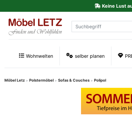
Keine Lust a
ließen
Kundenmeinungen
Anmelden
PREMIUM
Wohnwelten
selber planen
PR
Schnell
lieferbar
Möbel Letz
Polstermöbel
Sofas & Couches
Polipol
>
>
>
SALE
Polsterplaner
Möbel-