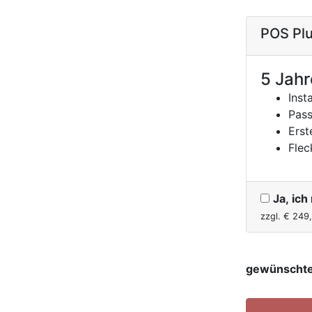
POS Plu
5 Jahr
Inst
Pass
Erst
Flec
Ja, ic
zzgl. €
249
gewünschte