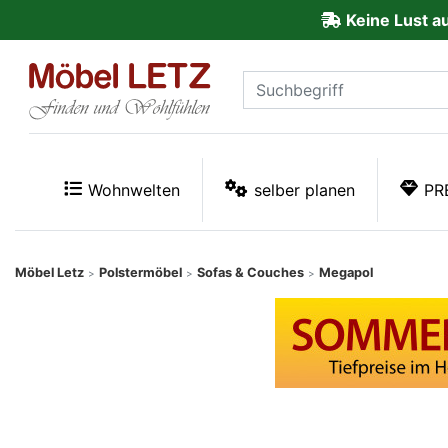
Keine Lust a
ließen
Kundenmeinungen
Anmelden
PREMIUM
Wohnwelten
selber planen
PR
Schnell
lieferbar
Möbel Letz
Polstermöbel
Sofas & Couches
Megapol
>
>
>
SALE
Polsterplaner
Möbel-