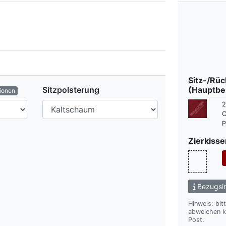
Sitz-/Rü
Sitzpolsterung
(Hauptbe
ionen
2
C
P
Zierkisse
Bezugsin
Hinweis: bit
abweichen kann. Wir übersenden Ihnen gern das gewünsch
Post.