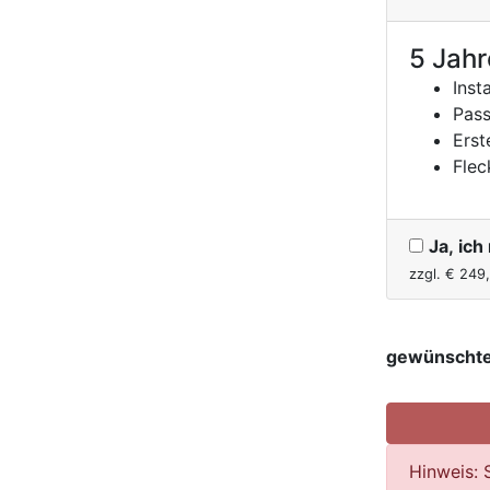
5 Jahr
Inst
Pass
Erst
Flec
Ja, ic
zzgl. €
249
gewünschte
Hinweis: 