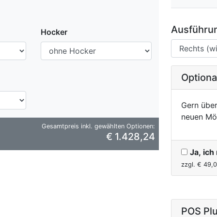
Ausführun
Hocker
Option
Gern über
neuen Mö
Gesamtpreis inkl. gewählten Optionen:
€ 1.428,24
Ja, ic
zzgl. €
49,
POS Plu