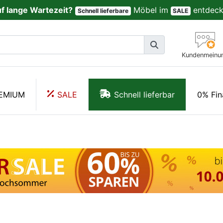
uf lange Wartezeit?
Möbel im
entdeck
Schnell lieferbare
SALE
Kundenmeinu
EMIUM
SALE
Schnell lieferbar
0% Fin