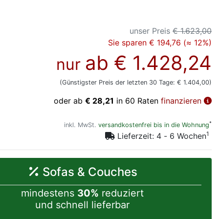
unser Preis
€ 1.623,00
Sie sparen € 194,76 (≈ 12%)
ab
€ 1.428,24
nur
(Günstigster Preis der letzten 30 Tage: € 1.404,00)
oder ab
€ 28,21
in 60 Raten
finanzieren
*
inkl. MwSt.
versandkostenfrei bis in die Wohnung
1
Lieferzeit: 4 - 6 Wochen
Sofas & Couches
mindestens
30%
reduziert
und schnell lieferbar