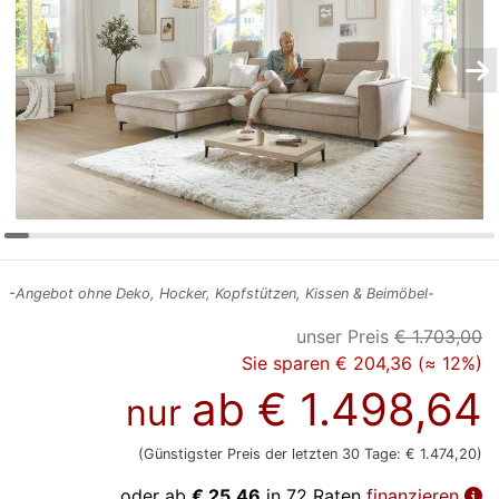
Konfigurator
0%
Finanzierung
Markenwelt
Letz-
Deals
-Angebot ohne Deko, Hocker, Kopfstützen, Kissen & Beimöbel-
unser Preis
€ 1.703,00
Sie sparen € 204,36 (≈ 12%)
ab
€ 1.498,64
nur
(Günstigster Preis der letzten 30 Tage: € 1.474,20)
oder ab
€ 25,46
in 72 Raten
finanzieren