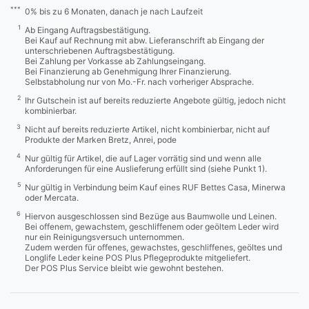
***
0% bis zu 6 Monaten, danach je nach Laufzeit
1
Ab Eingang Auftragsbestätigung.
Bei Kauf auf Rechnung mit abw. Lieferanschrift ab Eingang der
unterschriebenen Auftragsbestätigung.
Bei Zahlung per Vorkasse ab Zahlungseingang.
Bei Finanzierung ab Genehmigung Ihrer Finanzierung.
Selbstabholung nur von Mo.-Fr. nach vorheriger Absprache.
2
Ihr Gutschein ist auf bereits reduzierte Angebote gültig, jedoch nicht
kombinierbar.
3
Nicht auf bereits reduzierte Artikel, nicht kombinierbar, nicht auf
Produkte der Marken Bretz, Anrei, pode
4
Nur gültig für Artikel, die auf Lager vorrätig sind und wenn alle
Anforderungen für eine Auslieferung erfüllt sind (siehe Punkt 1).
5
Nur gültig in Verbindung beim Kauf eines RUF Bettes Casa, Minerwa
oder Mercata.
6
Hiervon ausgeschlossen sind Bezüge aus Baumwolle und Leinen.
Bei offenem, gewachstem, geschliffenem oder geöltem Leder wird
nur ein Reinigungsversuch unternommen.
Zudem werden für offenes, gewachstes, geschliffenes, geöltes und
Longlife Leder keine POS Plus Pflegeprodukte mitgeliefert.
Der POS Plus Service bleibt wie gewohnt bestehen.