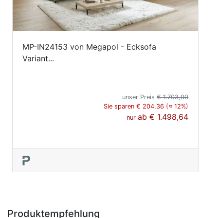
MP-IN24153 von Megapol - Ecksofa
Variant...
unser Preis
€ 1.703,00
Sie sparen € 204,36 (≈ 12%)
ab
€ 1.498,64
nur
Produktempfehlung