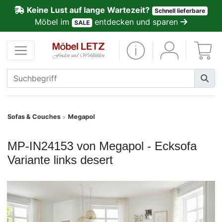
Keine Lust auf lange Wartezeit?
Schnell lieferbare
ließen
Möbel im
entdecken und sparen
SALE
Kundenmeinungen
Anmelden
PREMIUM
Schnell
Sofas & Couches
Megapol
>
lieferbar
MP-IN24153 von Megapol - Ecksofa
SALE
Variante links desert
Polsterplaner
Möbel-