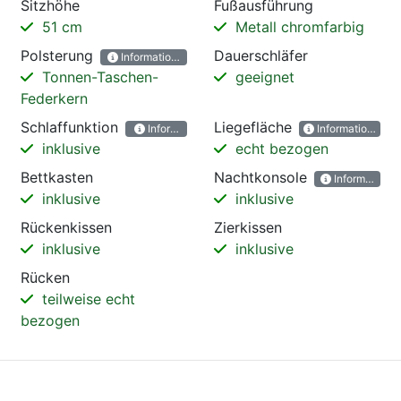
Sitzhöhe
Fußausführung
51 cm
Metall chromfarbig
Polsterung
Dauerschläfer
Informationen
Tonnen-Taschen-
geeignet
Federkern
Schlaffunktion
Liegefläche
Informationen
Informationen
inklusive
echt bezogen
Bettkasten
Nachtkonsole
Informatione
inklusive
inklusive
Rückenkissen
Zierkissen
inklusive
inklusive
Rücken
teilweise echt
bezogen