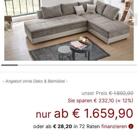
Konfigurator
0%
Finanzierung
Markenwelt
Letz-
Deals
- Angebot ohne Deko & Beimöbel -
unser Preis
€ 1.892,00
Sie sparen € 232,10 (≈ 12%)
ab
€ 1.659,90
nur
oder ab
€ 28,20
in 72 Raten
finanzieren