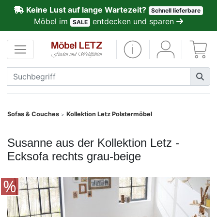
Keine Lust auf lange Wartezeit?
Schnell lieferbare
ließen
Möbel im
entdecken und sparen
SALE
Kundenmeinungen
Anmelden
PREMIUM
Schnell
Sofas & Couches
Kollektion Letz Polstermöbel
>
lieferbar
Susanne aus der Kollektion Letz -
SALE
Ecksofa rechts grau-beige
Polsterplaner
Möbel-