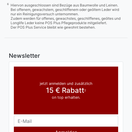
6
Hiervon ausgeschlossen sind Bezüge aus Baumwolle und Leinen.
Bei offenem, gewachstem, geschliffenem oder geöltem Leder wird
nur ein Reinigungsversuch unternommen.
Zudem werden für offenes, gewachstes, geschliffenes, geöltes und
Longlife Leder keine POS Plus Pflegeprodukte mitgeliefert.
Der POS Plus Service bleibt wie gewohnt bestehen.
Newsletter
jetzt anmelden und zusätzlich
15 € Rabatt
2
on top erhalten.