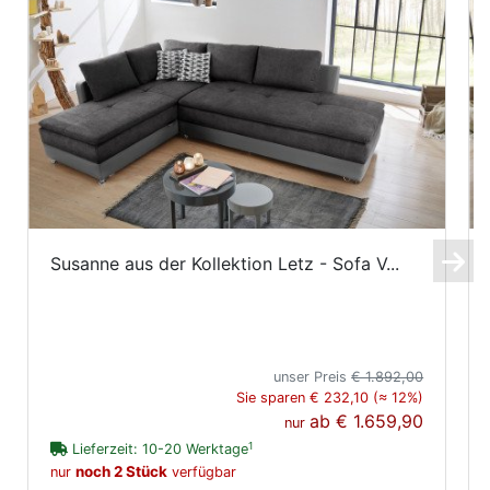
Susanne aus der Kollektion Letz - Sofa V...
unser Preis
€ 1.892,00
Sie sparen € 232,10 (≈ 12%)
ab
€ 1.659,90
nur
1
Lieferzeit: 10-20 Werktage
noch 2 Stück
nur
verfügbar