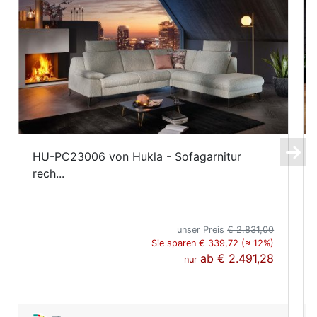
HU-PC23006 von Hukla - Sofagarnitur
rech...
unser Preis
€ 2.831,00
Sie sparen € 339,72 (≈ 12%)
ab
€ 2.491,28
nur