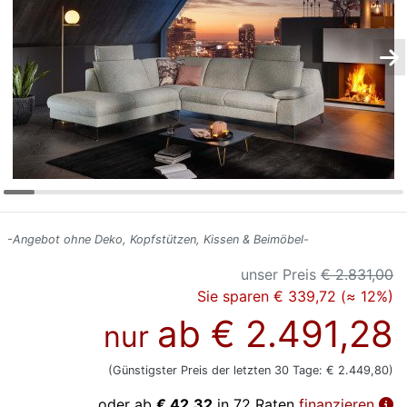
Konfigurator
0%
Finanzierung
Markenwelt
Letz-
Deals
-Angebot ohne Deko, Kopfstützen, Kissen & Beimöbel-
unser Preis
€ 2.831,00
Sie sparen € 339,72 (≈ 12%)
ab
€ 2.491,28
nur
(Günstigster Preis der letzten 30 Tage: € 2.449,80)
oder ab
€ 42,32
in 72 Raten
finanzieren