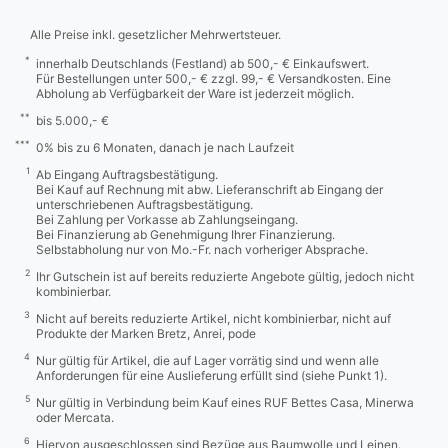
Alle Preise inkl. gesetzlicher Mehrwertsteuer.
*
innerhalb Deutschlands (Festland) ab 500,- € Einkaufswert.
Für Bestellungen unter 500,- € zzgl. 99,- € Versandkosten. Eine
Abholung ab Verfügbarkeit der Ware ist jederzeit möglich.
**
bis 5.000,- €
***
0% bis zu 6 Monaten, danach je nach Laufzeit
1
Ab Eingang Auftragsbestätigung.
Bei Kauf auf Rechnung mit abw. Lieferanschrift ab Eingang der
unterschriebenen Auftragsbestätigung.
Bei Zahlung per Vorkasse ab Zahlungseingang.
Bei Finanzierung ab Genehmigung Ihrer Finanzierung.
Selbstabholung nur von Mo.-Fr. nach vorheriger Absprache.
2
Ihr Gutschein ist auf bereits reduzierte Angebote gültig, jedoch nicht
kombinierbar.
3
Nicht auf bereits reduzierte Artikel, nicht kombinierbar, nicht auf
Produkte der Marken Bretz, Anrei, pode
4
Nur gültig für Artikel, die auf Lager vorrätig sind und wenn alle
Anforderungen für eine Auslieferung erfüllt sind (siehe Punkt 1).
5
Nur gültig in Verbindung beim Kauf eines RUF Bettes Casa, Minerwa
oder Mercata.
6
Hiervon ausgeschlossen sind Bezüge aus Baumwolle und Leinen.