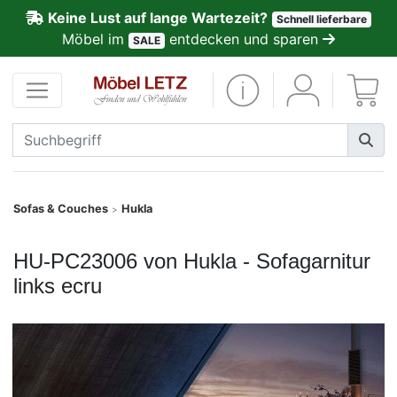
Keine Lust auf lange Wartezeit?
Schnell lieferbare
ließen
Möbel im
entdecken und sparen
SALE
Kundenmeinungen
Anmelden
PREMIUM
Schnell
Sofas & Couches
Hukla
>
lieferbar
HU-PC23006 von Hukla - Sofagarnitur
SALE
links ecru
Polsterplaner
Möbel-