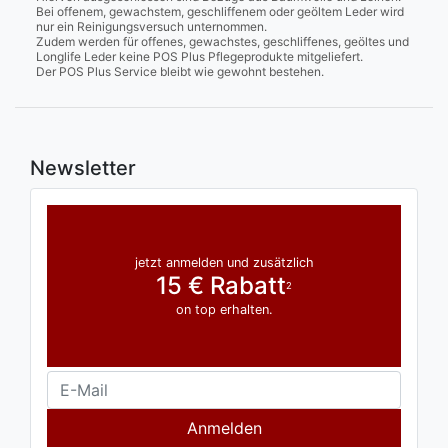
Bei offenem, gewachstem, geschliffenem oder geöltem Leder wird
nur ein Reinigungsversuch unternommen.
Zudem werden für offenes, gewachstes, geschliffenes, geöltes und
Longlife Leder keine POS Plus Pflegeprodukte mitgeliefert.
Der POS Plus Service bleibt wie gewohnt bestehen.
Newsletter
jetzt anmelden und zusätzlich
15 € Rabatt
2
on top erhalten.
Anmelden