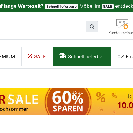
uf lange Wartezeit?
Möbel im
entdeck
Schnell lieferbare
SALE
Kundenmeinu
EMIUM
SALE
Schnell lieferbar
0% Fin