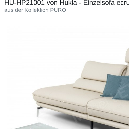
Konfigurator
HU-HP21001 von Hukla - Einzelsofa ecr
aus der Kollektion PURO
0%
Finanzierung
Markenwelt
Letz-
Deals