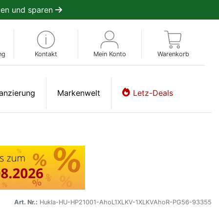
en und sparen
ng
Kontakt
Mein Konto
Warenkorb
anzierung
Markenwelt
Letz-Deals
Art. Nr.:
Hukla-HU-HP21001-AhoL1XLKV-1XLKVAhoR-PG56-93355