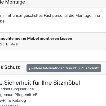
ale Montage
nimmt unser geschultes Fachpersonal die Montage Ihrer
bel.
h möchte meine Möbel montieren lassen
0
(inkl. MwSt.)
s Schutz
weitere Informationen zum POS Plus Schutz
e Sicherheit für Ihre Sitzmöbel
andsetzungsservice
6
genaue Pflegemittel
e-Hilfe Katalog
6
kenservice