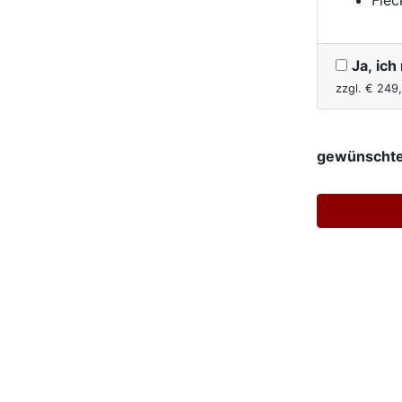
Ja, ic
zzgl. €
249
gewünschte