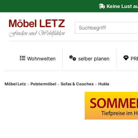
Keine Lust a
ließen
Kundenmeinungen
Anmelden
PREMIUM
Wohnwelten
selber planen
PR
Schnell
lieferbar
Möbel Letz
Polstermöbel
Sofas & Couches
Hukla
>
>
>
SALE
Polsterplaner
Möbel-