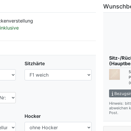
Wunschb
kenverstellung
inklusive
Sitz-/Rü
Sitzhärte
(Hauptbe
5
P
(
Bezugsin
Hinweis: bit
abweichen kann. Wir übersenden Ihnen gern das gewünsch
Post.
Hocker