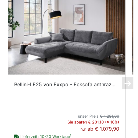
Bellini-LE25 von Exxpo - Ecksofa anthraz...
unser Preis
€ 1.281,00
Sie sparen € 201,10 (≈ 16%)
ab
€ 1.079,90
nur
1
Lieferzeit: 10-20 Werktage