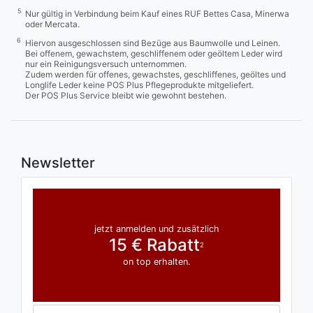
5
Nur gültig in Verbindung beim Kauf eines RUF Bettes Casa, Minerwa
oder Mercata.
6
Hiervon ausgeschlossen sind Bezüge aus Baumwolle und Leinen.
Bei offenem, gewachstem, geschliffenem oder geöltem Leder wird
nur ein Reinigungsversuch unternommen.
Zudem werden für offenes, gewachstes, geschliffenes, geöltes und
Longlife Leder keine POS Plus Pflegeprodukte mitgeliefert.
Der POS Plus Service bleibt wie gewohnt bestehen.
Newsletter
jetzt anmelden und zusätzlich
15 € Rabatt
2
on top erhalten.