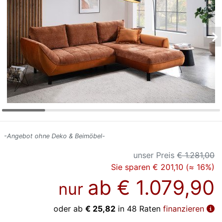
Konfigurator
0%
Finanzierung
Markenwelt
Letz-
Deals
-Angebot ohne Deko & Beimöbel-
unser Preis
€ 1.281,00
Sie sparen € 201,10 (≈ 16%)
ab
€ 1.079,90
nur
oder ab
€ 25,82
in 48 Raten
finanzieren