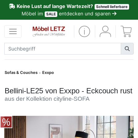
Keine Lust auf lange Wartezeit?
Schnell lieferbare
ließen
Möbel im
entdecken und sparen
SALE
Kundenmeinungen
Anmelden
PREMIUM
Schnell
Sofas & Couches
Exxpo
>
lieferbar
Bellini-LE25 von Exxpo - Eckcouch rust
SALE
aus der Kollektion cityline-SOFA
Polsterplaner
Möbel-