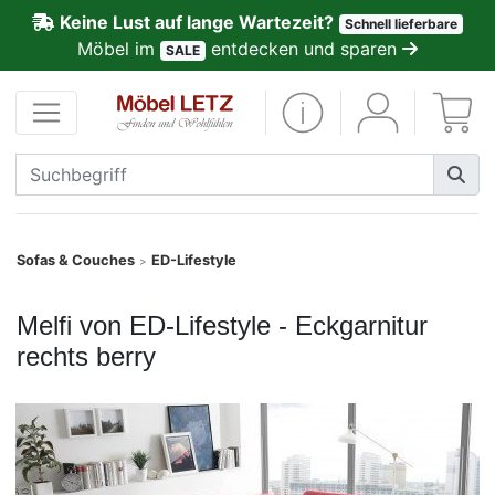
Keine Lust auf lange Wartezeit?
Schnell lieferbare
ließen
Möbel im
entdecken und sparen
SALE
Kundenmeinungen
Anmelden
PREMIUM
Schnell
Sofas & Couches
ED-Lifestyle
>
lieferbar
Melfi von ED-Lifestyle - Eckgarnitur
SALE
rechts berry
Polsterplaner
Möbel-