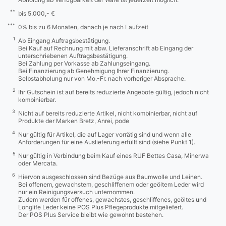
**
bis 5.000,- €
***
0% bis zu 6 Monaten, danach je nach Laufzeit
1
Ab Eingang Auftragsbestätigung.
Bei Kauf auf Rechnung mit abw. Lieferanschrift ab Eingang der
unterschriebenen Auftragsbestätigung.
Bei Zahlung per Vorkasse ab Zahlungseingang.
Bei Finanzierung ab Genehmigung Ihrer Finanzierung.
Selbstabholung nur von Mo.-Fr. nach vorheriger Absprache.
2
Ihr Gutschein ist auf bereits reduzierte Angebote gültig, jedoch nicht
kombinierbar.
3
Nicht auf bereits reduzierte Artikel, nicht kombinierbar, nicht auf
Produkte der Marken Bretz, Anrei, pode
4
Nur gültig für Artikel, die auf Lager vorrätig sind und wenn alle
Anforderungen für eine Auslieferung erfüllt sind (siehe Punkt 1).
5
Nur gültig in Verbindung beim Kauf eines RUF Bettes Casa, Minerwa
oder Mercata.
6
Hiervon ausgeschlossen sind Bezüge aus Baumwolle und Leinen.
Bei offenem, gewachstem, geschliffenem oder geöltem Leder wird
nur ein Reinigungsversuch unternommen.
Zudem werden für offenes, gewachstes, geschliffenes, geöltes und
Longlife Leder keine POS Plus Pflegeprodukte mitgeliefert.
Der POS Plus Service bleibt wie gewohnt bestehen.