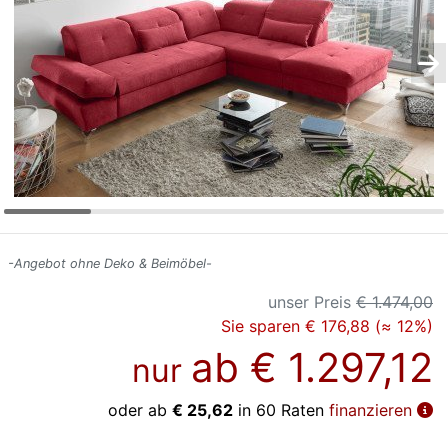
Konfigurator
0%
Finanzierung
Markenwelt
Letz-
Deals
-Angebot ohne Deko & Beimöbel-
unser Preis
€ 1.474,00
Sie sparen € 176,88 (≈ 12%)
ab
€ 1.297,12
nur
oder ab
€ 25,62
in 60 Raten
finanzieren