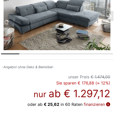
Konfigurator
0%
Finanzierung
Markenwelt
Letz-
Deals
-Angebot ohne Deko & Beimöbel-
unser Preis
€ 1.474,00
Sie sparen € 176,88 (≈ 12%)
ab
€ 1.297,12
nur
oder ab
€ 25,62
in 60 Raten
finanzieren