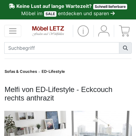
Keine Lust auf lange Wartezeit?
Schnell lieferbare
ließen
Möbel im
entdecken und sparen
SALE
Kundenmeinungen
Anmelden
PREMIUM
Schnell
Sofas & Couches
ED-Lifestyle
>
lieferbar
Melfi von ED-Lifestyle - Eckcouch
SALE
rechts anthrazit
Polsterplaner
Möbel-