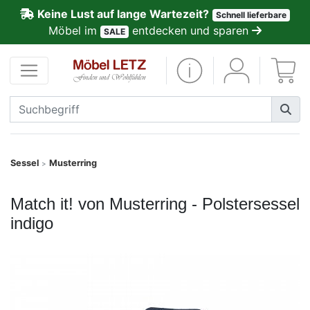
Keine Lust auf lange Wartezeit?
Schnell lieferbare
ließen
Möbel im
entdecken und sparen
SALE
Kundenmeinungen
Anmelden
PREMIUM
Schnell
Sessel
Musterring
>
lieferbar
Match it! von Musterring - Polstersessel
SALE
indigo
Polsterplaner
Möbel-