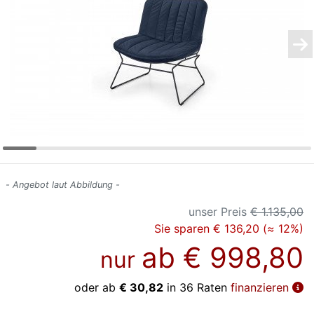
Konfigurator
0%
Finanzierung
Markenwelt
Letz-
Deals
- Angebot laut Abbildung -
unser Preis
€ 1.135,00
Sie sparen € 136,20 (≈ 12%)
ab
€ 998,80
nur
oder ab
€ 30,82
in 36 Raten
finanzieren