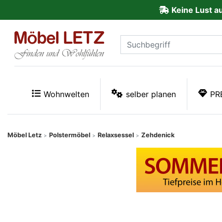
Keine Lust a
ließen
Kundenmeinungen
Anmelden
PREMIUM
Wohnwelten
selber planen
PR
Schnell
lieferbar
Möbel Letz
Polstermöbel
Relaxsessel
Zehdenick
>
>
>
SALE
Polsterplaner
Möbel-