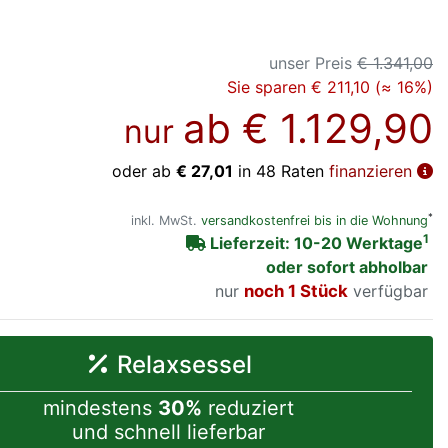
unser Preis
€ 1.341,00
Sie sparen € 211,10 (≈ 16%)
ab
€ 1.129,90
nur
oder ab
€ 27,01
in 48 Raten
finanzieren
*
inkl. MwSt.
versandkostenfrei bis in die Wohnung
1
Lieferzeit: 10-20 Werktage
oder sofort abholbar
nur
noch 1 Stück
verfügbar
Relaxsessel
mindestens
30%
reduziert
und schnell lieferbar