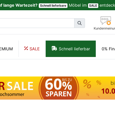
uf lange Wartezeit?
Möbel im
entdeck
Schnell lieferbare
SALE
Kundenmeinu
EMIUM
SALE
Schnell lieferbar
0% Fin