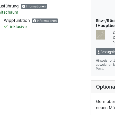
ausführung
Informationen
ltschaum
Wippfunktion
Sitz-/Rü
Informationen
(Hauptbe
inklusive
C
C
1
Bezugsin
Hinweis: bit
abweichen kann. Wir übersenden Ihnen gern das gewünsch
Post.
Option
Gern über
neuen Mö