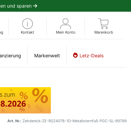
en und sparen
ng
Kontakt
Mein Konto
Warenkorb
anzierung
Markenwelt
Letz-Deals
Art. Nr.:
Zehdenick-ZE-RS24078-1D-Metallsternfuß-PGC-SL-99799