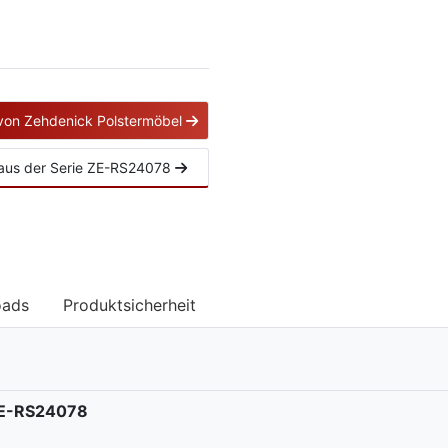
 von Zehdenick Polstermöbel
l aus der Serie ZE-RS24078
oads
Produktsicherheit
 ZE-RS24078